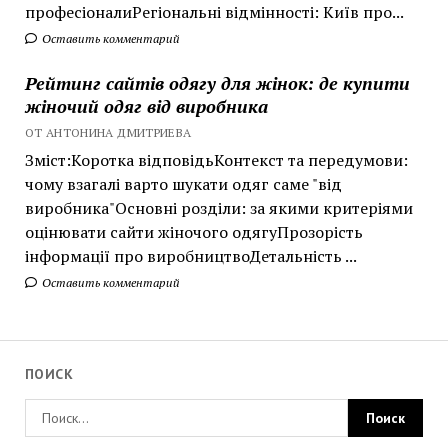
професіоналиРегіональні відмінності: Київ про...
Оставить комментарий
Рейтинг сайтів одягу для жінок: де купити
жіночий одяг від виробника
ОТ АНТОНИНА ДМИТРИЕВА
Зміст:Коротка відповідьКонтекст та передумови:
чому взагалі варто шукати одяг саме "від
виробника"Основні розділи: за якими критеріями
оцінювати сайти жіночого одягуПрозорість
інформації про виробництвоДетальність ...
Оставить комментарий
ПОИСК