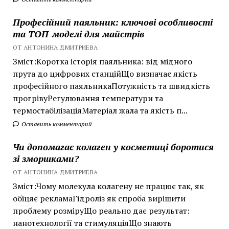
Професійний паяльник: ключові особливості
та ТОП-моделі для майстрів
ОТ АНТОНИНА ДМИТРИЕВА
Зміст:Коротка історія паяльника: від мідного
прута до цифрових станційЩо визначає якість
професійного паяльникаПотужність та швидкість
прогрівуРегулювання температури та
термостабілізаціяМатеріал жала та якість п...
Оставить комментарий
Чи допомагає колаген у косметиці боротися
зі зморшками?
ОТ АНТОНИНА ДМИТРИЕВА
Зміст:Чому молекула колагену не працює так, як
обіцяє рекламаГідроліз як спроба вирішити
проблему розміруЩо реально дає результат:
нанотехнології та стимуляціяЩо знають