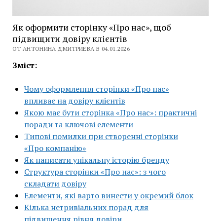
Як оформити сторінку «Про нас», щоб
підвищити довіру клієнтів
ОТ АНТОНИНА ДМИТРИЕВА В 04.01.2026
Зміст:
Чому оформлення сторінки «Про нас»
впливає на довіру клієнтів
Якою має бути сторінка «Про нас»: практичні
поради та ключові елементи
Типові помилки при створенні сторінки
«Про компанію»
Як написати унікальну історію бренду
Структура сторінки «Про нас»: з чого
складати довіру
Елементи, які варто винести у окремий блок
Кілька нетривіальних порад для
підвищення рівня довіри