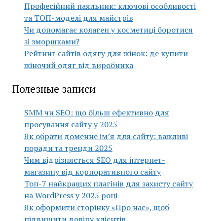
Професійний паяльник: ключові особливості
та ТОП-моделі для майстрів
Чи допомагає колаген у косметиці боротися
зі зморшками?
Рейтинг сайтів одягу для жінок: де купити
жіночий одяг від виробника
Полезные записи
SMM чи SEO: що більш ефективно для
просування сайту у 2025
Як обрати доменне ім’я для сайту: важливі
поради та тренди 2025
Чим відрізняється SEO для інтернет-
магазину від корпоративного сайту
Топ-7 найкращих плагінів для захисту сайту
на WordPress у 2025 році
Як оформити сторінку «Про нас», щоб
підвищити довіру клієнтів