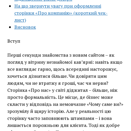
На що звернути увагу при оформленні
сторінки «Про компанію» (короткий чек-
лист)
Висновок
Вступ
Перші секунди знайомства з новим сайтом – як
погляд у вітрину незнайомої кав’ярні: навіть якщо
все виглядає гарно, щось всередині насторожує,
хочеться дізнатися більше. Чи довіряти цим
людям, чи не втратжу я гроші, час чи нерви?
Сторінка «Про нас» у світі діджитал – більше, ніж
просто формальність. Це місце, де бізнес може
скласти у відповідь на немовчазне «Чому саме ви?»
зрозумілу й щиру історію. Але у реальності цю
сторінку часто заповнюють штампами – і вона
лишається порожньою для клієнта. Тоді як добре