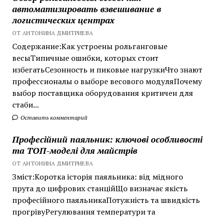
автоматизировать взвешивание в
логистических центрах
ОТ АНТОНИНА ДМИТРИЕВА
Содержание:Как устроены рольганговые
весыТипичные ошибки, которых стоит
избегатьСезонность и пиковые нагрузкиЧто знают
профессионалы о выборе весового модуляПочему
выбор поставщика оборудования критичен для
стаби...
Оставить комментарий
Професійний паяльник: ключові особливості
та ТОП-моделі для майстрів
ОТ АНТОНИНА ДМИТРИЕВА
Зміст:Коротка історія паяльника: від мідного
прута до цифрових станційЩо визначає якість
професійного паяльникаПотужність та швидкість
прогрівуРегулювання температури та