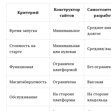
Конструктор
Самостоят
Критерий
сайтов
разрабо
Среднее ил
Время запуска
Минимальное
долгое
Стоимость на
Минимальная
Средняя/вы
старте
или нулевая
Ограничен
Функционал
Без огранич
платформой
Масштабируемость
Ограничена
Высокая
На стороне
На стороне
Обслуживание
платформы
владельца