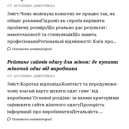
ОТ АНТОНИНА ДМИТРИЕВА
Зміст:Чому молекула колагену не працює так, як
обіцяє рекламаГідроліз як спроба вирішити
проблему розміруЩо реально дає результат:
нанотехнології та стимуляціяЩо знають
професіоналиРегіональні відмінності: Київ про...
Оставить комментарий
Рейтинг сайтів одягу для жінок: де купити
жіночий одяг від виробника
ОТ АНТОНИНА ДМИТРИЕВА
Зміст:Коротка відповідьКонтекст та передумови:
чому взагалі варто шукати одяг саме "від
виробника"Основні розділи: за якими критеріями
оцінювати сайти жіночого одягуПрозорість
інформації про виробництвоДетальність ...
Оставить комментарий