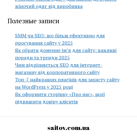
жіночий одяг від виробника
Полезные записи
SMM чи SEO: що більш ефективно для
просування сайту у 2025
Як обрати доменне ім’я для сайту: важливі
поради та тренди 2025
Чим відрізняється SEO для інтернет-
магазину від корпоративного сайту
Топ-7 найкращих плагінів для захисту сайту
на WordPress у 2025 році
Як оформити сторінку «Про нас», щоб
підвищити довіру клієнтів
saitov.com.ua