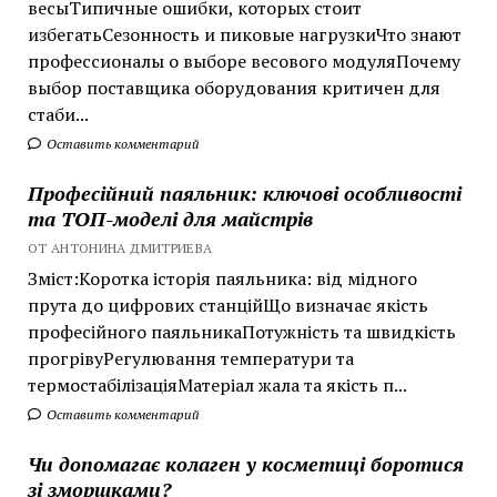
весыТипичные ошибки, которых стоит
избегатьСезонность и пиковые нагрузкиЧто знают
профессионалы о выборе весового модуляПочему
выбор поставщика оборудования критичен для
стаби...
Оставить комментарий
Професійний паяльник: ключові особливості
та ТОП-моделі для майстрів
ОТ АНТОНИНА ДМИТРИЕВА
Зміст:Коротка історія паяльника: від мідного
прута до цифрових станційЩо визначає якість
професійного паяльникаПотужність та швидкість
прогрівуРегулювання температури та
термостабілізаціяМатеріал жала та якість п...
Оставить комментарий
Чи допомагає колаген у косметиці боротися
зі зморшками?