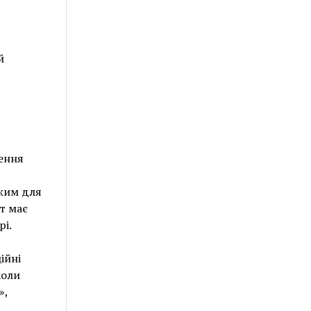
й
ження
ежим для
йт має
рі.
ійні
коли
»,