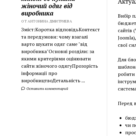
Актуа
жіночий одяг від
виробника
Вибір п
ОТ АНТОНИНА ДМИТРИЕВА
бюджет 
Зміст:Коротка відповідьКонтекст
сайтів 
та передумови: чому взагалі
Joomla)
варто шукати одяг саме "від
свої си
виробника"Основні розділи: за
якими критеріями оцінювати
Для бло
сайти жіночого одягуПрозорість
шаблона
інформації про
робити 
виробництвоДетальність ...
інструм
систем
Оставить комментарий
Перед 
бюдж
чи п
прос