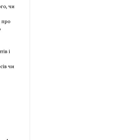
го, чи
г про
о
ів і
сів чи