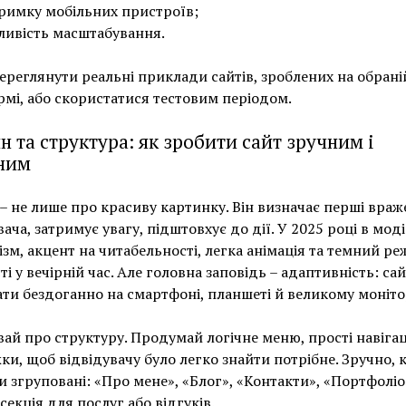
римку мобільних пристроїв;
ивість масштабування.
ереглянути реальні приклади сайтів, зроблених на обрані
мі, або скористатися тестовим періодом.
н та структура: як зробити сайт зручним і
ним
– не лише про красиву картинку. Він визначає перші вра
вача, затримує увагу, підштовхує до дії. У 2025 році в моді
ізм, акцент на читабельності, легка анімація та темний р
ті у вечірній час. Але головна заповідь – адаптивність: са
ти бездоганно на смартфоні, планшеті й великому моніто
вай про структуру. Продумай логічне меню, прості навігац
и, щоб відвідувачу було легко знайти потрібне. Зручно, 
и згруповані: «Про мене», «Блог», «Контакти», «Портфоліо
секція для послуг або відгуків.