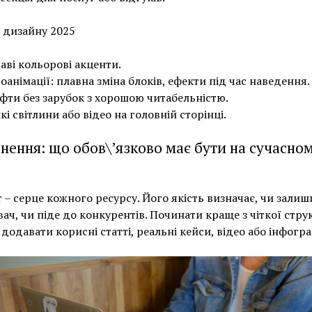
 дизайну 2025
аві кольорові акценти.
оанімації: плавна зміна блоків, ефекти під час наведення.
ти без зарубок з хорошою читабельністю.
кі світлини або відео на головній сторінці.
нення: що обов\’язково має бути на сучасно
 – серце кожного ресурсу. Його якість визначає, чи залиш
вач, чи піде до конкурентів. Починати краще з чіткої стру
, додавати корисні статті, реальні кейси, відео або інфогра