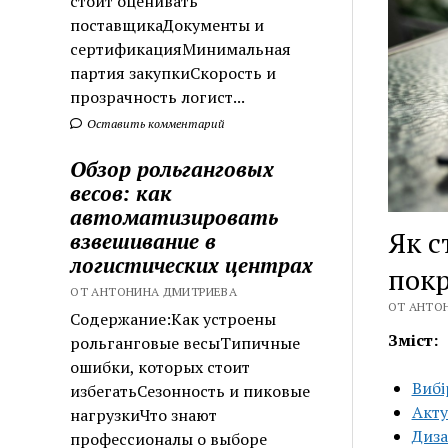
стоит оценивать
поставщикаДокументы и
сертификацияМинимальная
партия закупкиСкорость и
прозрачность логист...
Оставить комментарий
Обзор рольганговых
весов: как
автоматизировать
Як с
взвешивание в
логистических центрах
покр
ОТ АНТОНИНА ДМИТРИЕВА
ОТ АНТОН
Содержание:Как устроены
Зміст:
рольганговые весыТипичные
ошибки, которых стоит
Вибі
избегатьСезонность и пиковые
Акту
нагрузкиЧто знают
Диза
профессионалы о выборе