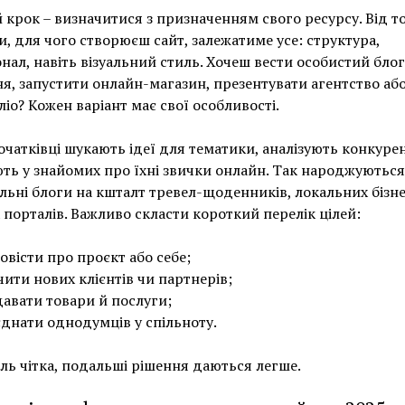
крок – визначитися з призначенням свого ресурсу. Від то
и, для чого створюєш сайт, залежатиме усе: структура,
нал, навіть візуальний стиль. Хочеш вести особистий бло
я, запустити онлайн-магазин, презентувати агентство аб
іо? Кожен варіант має свої особливості.
очатківці шукають ідеї для тематики, аналізують конкурент
ть у знайомих про їхні звички онлайн. Так народжуються
льні блоги на кшталт тревел-щоденників, локальних бізне
х порталів. Важливо скласти короткий перелік цілей:
овісти про проєкт або себе;
чити нових клієнтів чи партнерів;
авати товари й послуги;
єднати однодумців у спільноту.
ль чітка, подальші рішення даються легше.