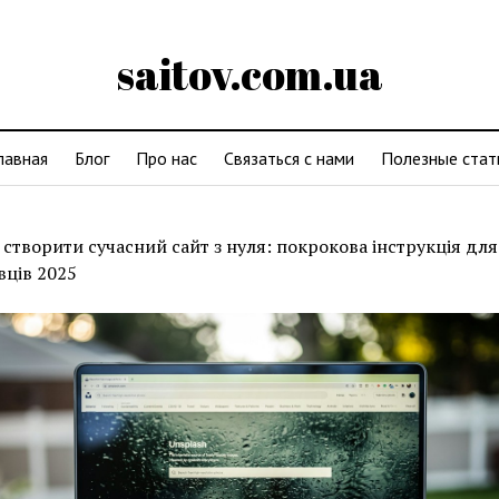
saitov.com.ua
лавная
Блог
Про нас
Связаться с нами
Полезные стат
 створити сучасний сайт з нуля: покрокова інструкція для
вців 2025