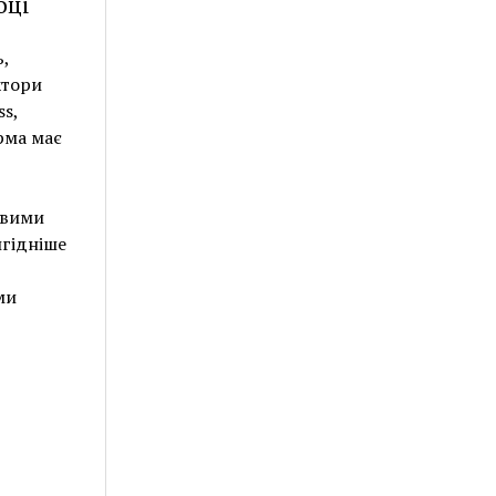
оці
,
ктори
ss,
рма має
овими
игідніше
ми