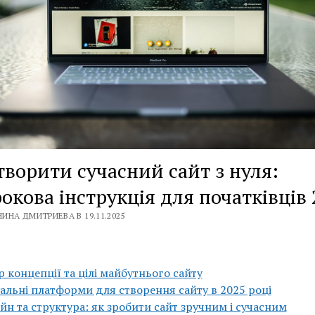
творити сучасний сайт з нуля:
окова інструкція для початківців 
ИНА ДМИТРИЕВА В 19.11.2025
р концепції та цілі майбутнього сайту
альні платформи для створення сайту в 2025 році
йн та структура: як зробити сайт зручним і сучасним