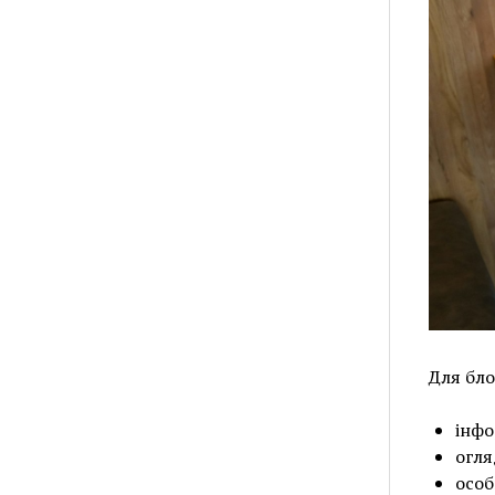
Для бло
інфо
огля
особ