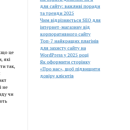
для сайту: важливі поради
та тренди 2025
Чим відрізняється SEO для
інтернет-магазину від
корпоративного сайту
Топ-7 найкращих плагінів
для захисту сайту на
кщо це
WordPress у 2025 році
, які
Як оформити сторінку
ти так,
«Про нас», щоб підвищити
я
довіру клієнтів
акт
і не
нду чи
ують