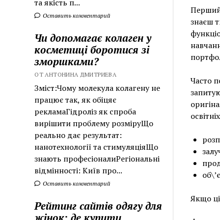
та якість п...
Перший 
Оставить комментарий
знаєш т
функціо
Чи допомагає колаген у
навчанн
косметиці боротися зі
портфол
зморшками?
ОТ АНТОНИНА ДМИТРИЕВА
Часто п
Зміст:Чому молекула колагену не
запитую
працює так, як обіцяє
оригіна
рекламаГідроліз як спроба
освітні
вирішити проблему розміруЩо
реально дає результат:
розп
нанотехнології та стимуляціяЩо
залу
знають професіоналиРегіональні
прод
відмінності: Київ про...
об\’
Оставить комментарий
Якщо ці
Рейтинг сайтів одягу для
жінок: де купити