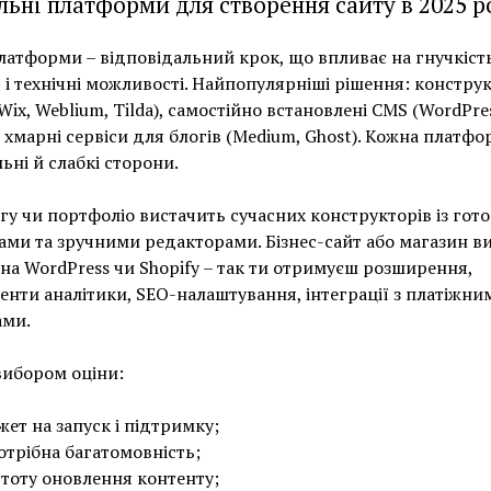
льні платформи для створення сайту в 2025 р
латформи – відповідальний крок, що впливає на гнучкість
і технічні можливості. Найпопулярніші рішення: констру
(Wix, Weblium, Tilda), самостійно встановлені CMS (WordPre
, хмарні сервіси для блогів (Medium, Ghost). Кожна платфо
льні й слабкі сторони.
гу чи портфоліо вистачить сучасних конструкторів із гот
ми та зручними редакторами. Бізнес-сайт або магазин в
на WordPress чи Shopify – так ти отримуєш розширення,
енти аналітики, SEO-налаштування, інтеграції з платіжни
ами.
вибором оціни:
ет на запуск і підтримку;
отрібна багатомовність;
тоту оновлення контенту;