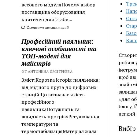
Трен
весового модуляПочему выбор
Напо
поставщика оборудования
Опти
критичен для стаби...
Стар
Оставить комментарий
Базо
Професійний паяльник:
Вис
ключові особливості та
ТОП-моделі для
Створит
майстрів
робиш у
інструм
ОТ АНТОНИНА ДМИТРИЕВА
щоб люд
Зміст:Коротка історія паяльника:
знайомі
від мідного прута до цифрових
залишає
станційЩо визначає якість
«для об
професійного
блогу. 
паяльникаПотужність та
легкий 
швидкість прогрівуРегулювання
температури та
Вибір
термостабілізаціяМатеріал жала