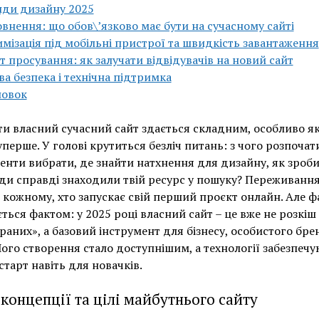
ди дизайну 2025
внення: що обов\’язково має бути на сучасному сайті
мізація під мобільні пристрої та швидкість завантаження
т просування: як залучати відвідувачів на новий сайт
ва безпека і технічна підтримка
новок
и власний сучасний сайт здається складним, особливо я
перше. У голові крутиться безліч питань: з чого розпочати
енти вибрати, де знайти натхнення для дизайну, як зроби
и справді знаходили твій ресурс у пошуку? Переживанн
 кожному, хто запускає свій перший проєкт онлайн. Але ф
ться фактом: у 2025 році власний сайт – це вже не розкіш 
раних», а базовий інструмент для бізнесу, особистого бре
Його створення стало доступнішим, а технології забезпеч
старт навіть для новачків.
 концепції та цілі майбутнього сайту