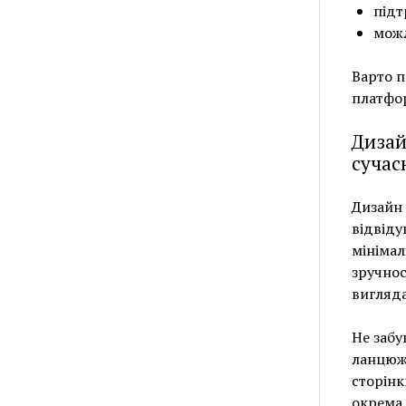
підт
можл
Варто п
платфор
Дизай
сучас
Дизайн 
відвіду
мінімал
зручнос
вигляда
Не забу
ланцюжк
сторінк
окрема 