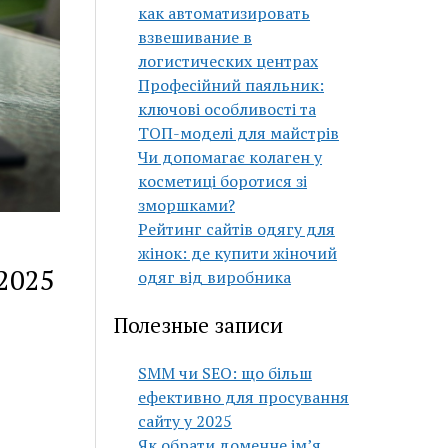
как автоматизировать
взвешивание в
логистических центрах
Професійний паяльник:
ключові особливості та
ТОП-моделі для майстрів
Чи допомагає колаген у
косметиці боротися зі
зморшками?
Рейтинг сайтів одягу для
жінок: де купити жіночий
2025
одяг від виробника
Полезные записи
SMM чи SEO: що більш
ефективно для просування
сайту у 2025
Як обрати доменне ім’я