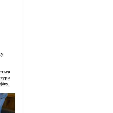
му
иться
ктури
фіку.