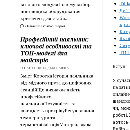
Tild
весового модуляПочему выбор
Де T
поставщика оборудования
Word
критичен для стаби...
крит
Оставить комментарий
Кому
Професійний паяльник:
Як о
ключові особливості та
Ситу
ТОП-моделі для
ТОП-
майстрів
Вступ
ОТ АНТОНИНА ДМИТРИЕВА
Зміст:Коротка історія паяльника:
У сучас
від мідного прута до цифрових
на зати
станційЩо визначає якість
онлайн-
професійного
швидко 
паяльникаПотужність та
чи, мож
швидкість прогрівуРегулювання
роботі.
температури та
а хтось
термостабілізаціяМатеріал жала
Вибір –