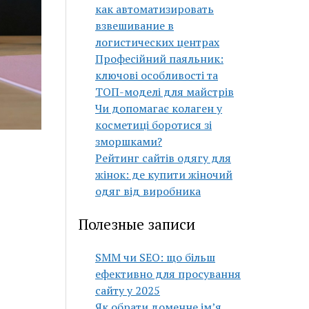
как автоматизировать
взвешивание в
логистических центрах
Професійний паяльник:
ключові особливості та
ТОП-моделі для майстрів
Чи допомагає колаген у
косметиці боротися зі
зморшками?
Рейтинг сайтів одягу для
жінок: де купити жіночий
одяг від виробника
Полезные записи
SMM чи SEO: що більш
ефективно для просування
сайту у 2025
Як обрати доменне ім’я