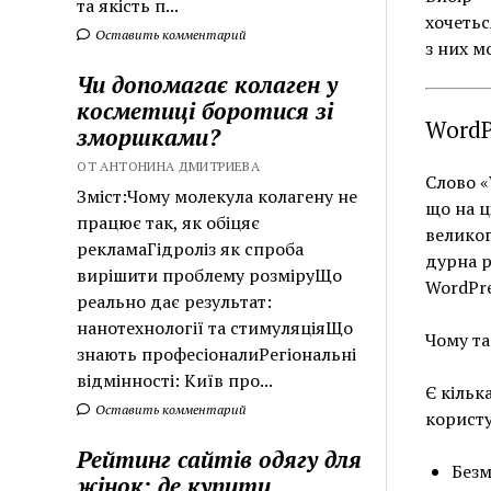
та якість п...
хочетьс
Оставить комментарий
з них м
Чи допомагає колаген у
косметиці боротися зі
WordP
зморшками?
ОТ АНТОНИНА ДМИТРИЕВА
Слово «
Зміст:Чому молекула колагену не
що на ц
працює так, як обіцяє
великог
рекламаГідроліз як спроба
дурна р
вирішити проблему розміруЩо
WordPre
реально дає результат:
нанотехнології та стимуляціяЩо
Чому та
знають професіоналиРегіональні
відмінності: Київ про...
Є кільк
Оставить комментарий
користу
Рейтинг сайтів одягу для
Безм
жінок: де купити