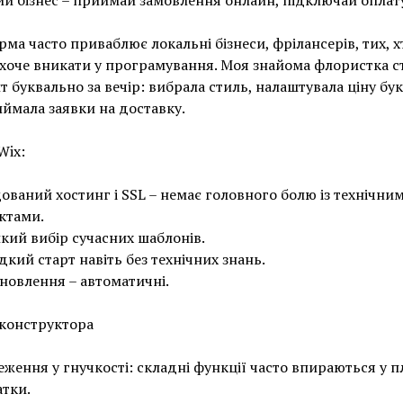
й бізнес – приймай замовлення онлайн, підключай оплат
ма часто приваблює локальні бізнеси, фрілансерів, тих, х
е хоче вникати у програмування. Моя знайома флористка 
йт буквально за вечір: вибрала стиль, налаштувала ціну буке
ймала заявки на доставку.
Wix:
ований хостинг і SSL – немає головного болю із технічни
ктами.
кий вибір сучасних шаблонів.
кий старт навіть без технічних знань.
оновлення – автоматичні.
конструктора
ження у гнучкості: складні функції часто впираються у п
тки.