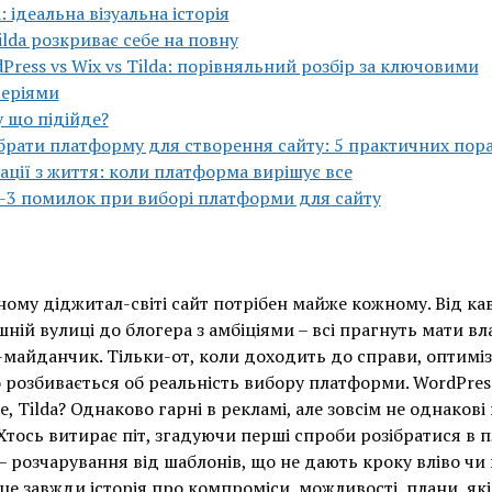
a: ідеальна візуальна історія
ilda розкриває себе на повну
Press vs Wix vs Tilda: порівняльний розбір за ключовими
еріями
 що підійде?
брати платформу для створення сайту: 5 практичних пор
ації з життя: коли платформа вирішує все
3 помилок при виборі платформи для сайту
ному діджитал-світі сайт потрібен майже кожному. Від ка
шній вулиці до блогера з амбіціями – всі прагнуть мати в
майданчик. Тільки-от, коли доходить до справи, оптимі
розбивається об реальність вибору платформи. WordPress
е, Tilda? Однаково гарні в рекламі, але зовсім не однакові 
 Хтось витирає піт, згадуючи перші спроби розібратися в п
 – розчарування від шаблонів, що не дають кроку вліво чи 
 це завжди історія про компроміси, можливості, плани, які