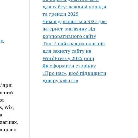
для сайту: важливі поради
та тренди 2025
Чим відрізняється SEO для
інтернет-магазину від
корпоративного сайту
ад
Топ-7 найкращих плагінів
для захисту сайту на
WordPress у 2025 році
Як оформити сторінку
«Про нас», щоб підвищити
довіру клієнтів
в’ярні
ласний
зм
, Wix,
в
лагінах,
вправо.