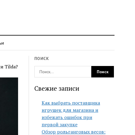
ьи
ПОИСК
и Tilda?
Свежие записи
Как выбрать поставщика
игрушек для магазина и
избежать ошибок при
первой закупке
Обзор рольганговых весов: