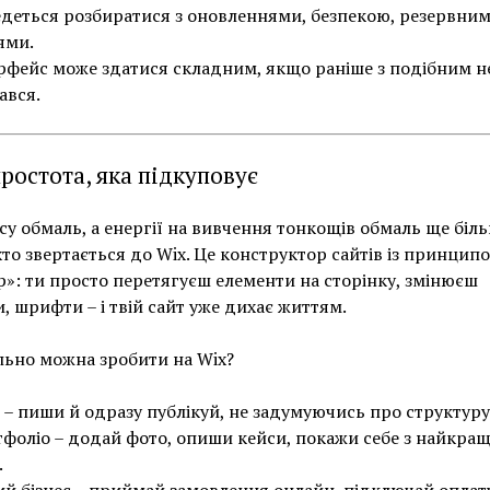
деться розбиратися з оновленнями, безпекою, резервни
ями.
рфейс може здатися складним, якщо раніше з подібним н
ався.
простота, яка підкуповує
су обмаль, а енергії на вивчення тонкощів обмаль ще біль
хто звертається до Wix. Це конструктор сайтів із принцип
p»: ти просто перетягуєш елементи на сторінку, змінюєш
, шрифти – і твій сайт уже дихає життям.
ьно можна зробити на Wix?
 – пиши й одразу публікуй, не задумуючись про структуру
фоліо – додай фото, опиши кейси, покажи себе з найкра
.