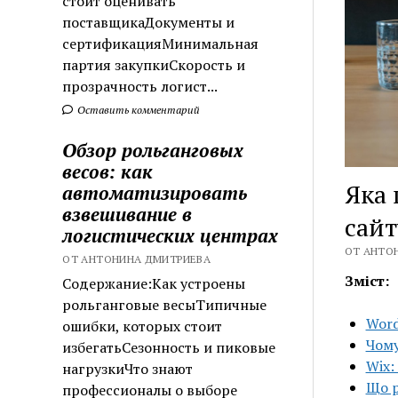
стоит оценивать
поставщикаДокументы и
сертификацияМинимальная
партия закупкиСкорость и
прозрачность логист...
Оставить комментарий
Обзор рольганговых
весов: как
Яка 
автоматизировать
взвешивание в
сайт
логистических центрах
ОТ АНТОН
ОТ АНТОНИНА ДМИТРИЕВА
Зміст:
Содержание:Как устроены
рольганговые весыТипичные
Word
ошибки, которых стоит
Чому
избегатьСезонность и пиковые
Wix:
нагрузкиЧто знают
Що р
профессионалы о выборе