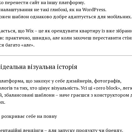
о перенести сайт на іншу платформу.
налаштування не такі глибокі, як на WordPress.
ожен шаблон однаково добре адаптується для мобільних.
дається, що Wix – це як орендувати квартиру із вже зібра
: практично, швидко, але коли захочеш переставити стін
ся багато «але».
 ідеальна візуальна історія
 платформа, що закохує у себе дизайнерів, фотографів,
огів та тих, хто цінує візуальність. Усі ці «zero block», лег
й, збалансовані шаблони – наче граєшся з конструктором 
их.
a розкриває себе на повну
ентаційні лендінги – для запуску продукту чи бренду.