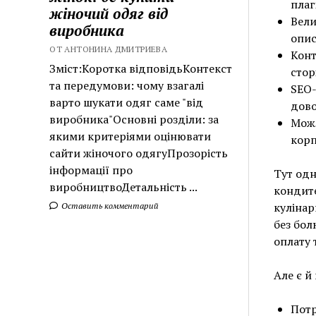
плаг
жіночий одяг від
Вели
виробника
опис
ОТ АНТОНИНА ДМИТРИЕВА
Конт
Зміст:Коротка відповідьКонтекст
стор
та передумови: чому взагалі
SEO-
варто шукати одяг саме "від
дово
виробника"Основні розділи: за
Можл
якими критеріями оцінювати
корп
сайти жіночого одягуПрозорість
інформації про
Тут одн
виробництвоДетальність ...
кондите
кулінар
Оставить комментарий
без бол
оплату 
Але є й
Потр