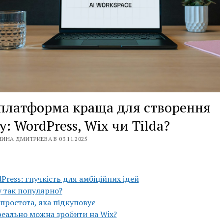
платформа краща для створення
у: WordPress, Wix чи Tilda?
ИНА ДМИТРИЕВА В 03.11.2025
Press: гнучкість для амбіційних ідей
 так популярно?
 простота, яка підкуповує
еально можна зробити на Wix?