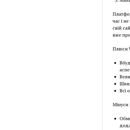
Мали
Платфор
час і н
свій са
вже при
Плюси 
Вбуд
аспе
Вели
Швид
Всі 
Мінуси 
Обме
дода