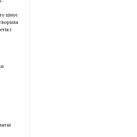
у.
то цінує
створила
тів і
ми
латні