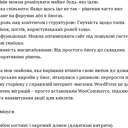
інів можна реалізувати майже будь-яку ідею.
ка спільнота: Якщо щось іде не так – рішення часто вже
ане на форумах або в блогах.
роль над контентом і структурою: Гнучкість щодо типів
інок, постів, користувацьких ролей тощо.
функціонал: Можна оптимізувати сайт під пошукові сист
лі глибоко.
ивість масштабування: Від простого блогу до складних
оративних рішень.
а моя знайома, яка вирішила втілити свою любов до дом
рських виробів у блог, зіткнулася з ризиком: перерости 
ну сторінку у справжній інтернет-магазин. WordPress це 
ючих міграцій – просто встановили WooCommerce, підкл
та налаштували акції для клієнтів.
 мінуси
ібен хостинг і окремий домен (додаткові витрати).