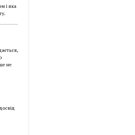
м і яка
гу.
дається,
о
це не
досвід