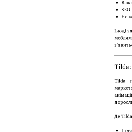
Важк
SEO-
Не к
Іноді з
меблями
з’явить
Tilda:
Tilda –
маркетол
анімаці
доросл
Де Tild
През