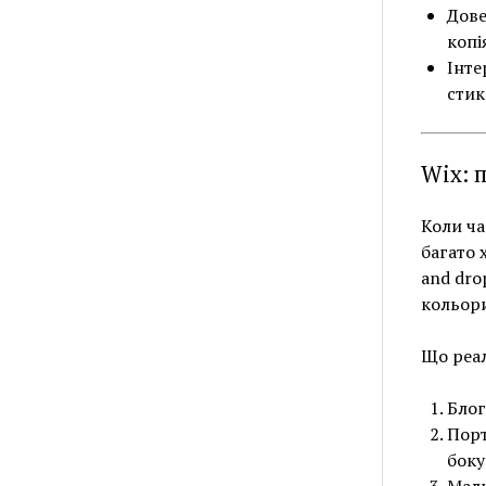
Дове
копі
Інте
стик
Wix: 
Коли ча
багато 
and dro
кольори
Що реал
Блог
Порт
боку