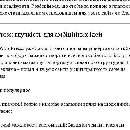
я реалізувати. Розберімося, що стоїть за кожною з платфор
оже стати ідеальним середовищем для твого сайту чи бло
ress: гнучкість для амбіційних ідей
WordPress» уже давно стало синонімом універсальності. З
ій платформі можна створити все: від особистого блогу д
о онлайн-магазину чи порталу зі складною структурою. І 
еклама – понад 40% усіх сайтів у світі працюють саме на
ss.
к популярно?
а причин, і кожна з них має реальний вплив на щоденний 
вача:
ежні можливості кастомізації: Завдяки темам і тисячам