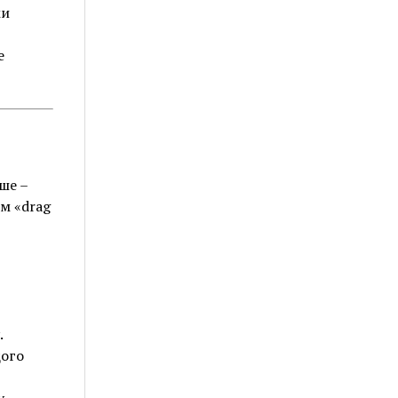
ми
е
ше –
ом «drag
.
щого