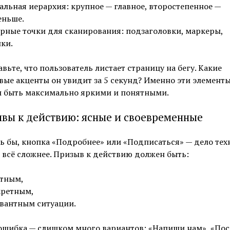
альная иерархия: крупное — главное, второстепенное —
еньше.
рные точки для сканирования: подзаголовки, маркеры,
ки.
вьте, что пользователь листает страницу на бегу. Какие
ые акценты он увидит за 5 секунд? Именно эти элемент
 быть максимально яркими и понятными.
вы к действию: ясные и своевременные
ь бы, кнопка «Подробнее» или «Подписаться» — дело тех
 всё сложнее. Призыв к действию должен быть:
тным,
кретным,
вантным ситуации.
 ошибка — слишком много вариантов: «Напиши нам», «По