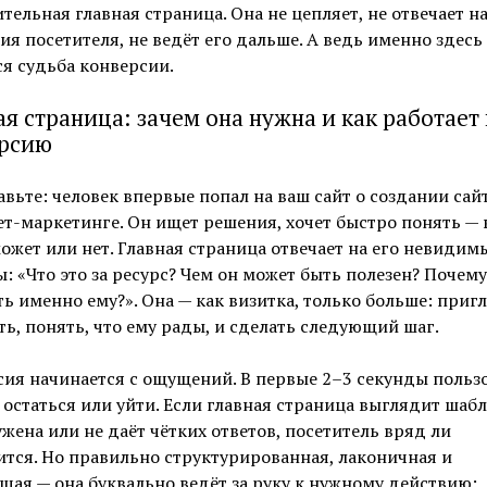
тельная главная страница. Она не цепляет, не отвечает н
я посетителя, не ведёт его дальше. А ведь именно здесь
я судьба конверсии.
ая страница: зачем она нужна и как работает 
рсию
вьте: человек впервые попал на ваш сайт о создании сай
т-маркетинге. Он ищет решения, хочет быстро понять — в
ожет или нет. Главная страница отвечает на его невидим
: «Что это за ресурс? Чем он может быть полезен? Почему
ь именно ему?». Она — как визитка, только больше: приг
ть, понять, что ему рады, и сделать следующий шаг.
ия начинается с ощущений. В первые 2–3 секунды польз
 остаться или уйти. Если главная страница выглядит шаб
жена или не даёт чётких ответов, посетитель вряд ли
тся. Но правильно структурированная, лаконичная и
ая — она буквально ведёт за руку к нужному действию: