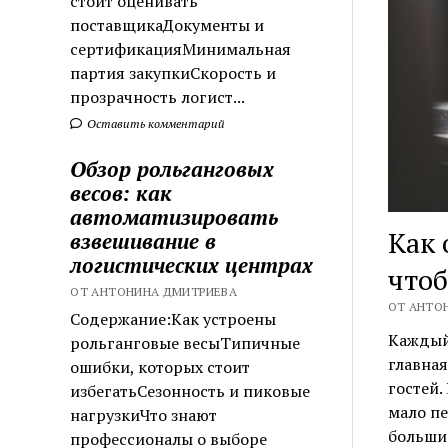
стоит оценивать
поставщикаДокументы и
сертификацияМинимальная
партия закупкиСкорость и
прозрачность логист...
Оставить комментарий
Обзор рольганговых
весов: как
автоматизировать
Как 
взвешивание в
логистических центрах
что
ОТ АНТОНИНА ДМИТРИЕВА
ОТ АНТОН
Содержание:Как устроены
Каждый,
рольганговые весыТипичные
главная
ошибки, которых стоит
гостей.
избегатьСезонность и пиковые
мало пе
нагрузкиЧто знают
больши
профессионалы о выборе