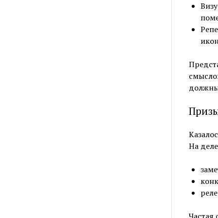
Визу
пом
Репе
икон
Предста
смыслов
должны
Призы
Казалос
На деле
заме
кон
реле
Частая