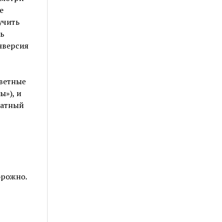
е
учить
ь
онверсия
цветные
ы»), и
латный
орожно.