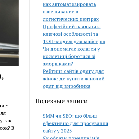
как автоматизировать
взвешивание в
логистических центрах
Професійний паяльник:
ключові особливості та
ТОП-моделі для майстрів
Чи допомагає колаген у
косметиці боротися зі
зморшками?
Рейтинг сайтів одягу для
,
жінок: де купити жіночий
одяг від виробника
Полезные записи
ние:
для
SMM чи SEO: що більш
у так
ефективно для просування
сок? В
сайту у 2025
Як обрати доменне ім’я