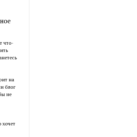
вное
т что-
чить
анетесь
рит на
ли блог
бы не
 хочет