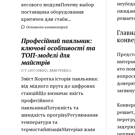
неубеди
весового модуляПочему выбор
ожидани
поставщика оборудования
решаетс
критичен для стаби...
Оставить комментарий
Главн
конве
Професійний паяльник:
ключові особливості та
ТОП-моделі для
Предста
майстрів
интерне
кто пом
ОТ АНТОНИНА ДМИТРИЕВА
вопросы
Зміст:Коротка історія паяльника:
доверят
від мідного прута до цифрових
загляну
станційЩо визначає якість
професійного
Конверс
паяльникаПотужність та
решает,
швидкість прогрівуРегулювання
перегру
температури та
задержи
термостабілізаціяМатеріал жала
цепляющ