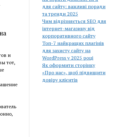
а
для сайту: важливі поради
та тренди 2025
Чим відрізняється SEO для
інтернет-магазину від
на
корпоративного сайту
Топ-7 найкращих плагінів
для захисту сайту на
тов и
WordPress у 2025 році
ы тот,
Як оформити сторінку
ые
«Про нас», щоб підвищити
довіру клієнтів
лашение
ователь
лонно,