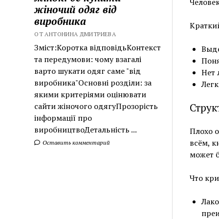
Человек
жіночий одяг від
виробника
Кратки
ОТ АНТОНИНА ДМИТРИЕВА
Зміст:Коротка відповідьКонтекст
Выде
та передумови: чому взагалі
Поня
варто шукати одяг саме "від
Нет 
виробника"Основні розділи: за
Легк
якими критеріями оцінювати
сайти жіночого одягуПрозорість
Струк
інформації про
виробництвоДетальність ...
Плохо о
всём, к
Оставить комментарий
может б
Что кри
Лако
преи