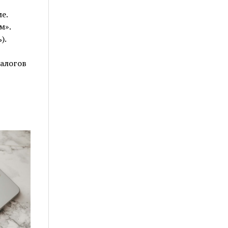
е.
м».
).
алогов