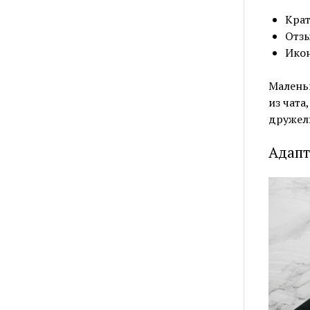
Крат
Отзы
Икон
Малень
из чата
дружел
Адапт