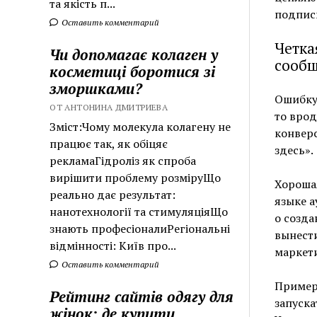
та якість п...
подписк
Оставить комментарий
Четка
Чи допомагає колаген у
сооб
косметиці боротися зі
зморшками?
Ошибку 
ОТ АНТОНИНА ДМИТРИЕВА
то врод
Зміст:Чому молекула колагену не
конверс
працює так, як обіцяє
здесь».
рекламаГідроліз як спроба
вирішити проблему розміруЩо
Хорошая
реально дає результат:
языке а
нанотехнології та стимуляціяЩо
о созда
знають професіоналиРегіональні
вынести
відмінності: Київ про...
маркети
Оставить комментарий
Пример:
Рейтинг сайтів одягу для
запуска
жінок: де купити