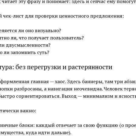
 читает эту фразу и понимает: здесь и сейчас ему помогут
й чек-лист для проверки ценностного предложения:
ляется ли оно визуально?
тно ли, что получает пользователь?
ли двусмысленности?
о ли запомнить суть?
тура: без перегрузки и растерянности
формленная главная — хаос. Здесь баннеры, там три абза
нопки разбросаны, а навигация неочевидна. Человек теряе
ыстро сориентироваться. Выход — минимализм и ясность
тически важно:
ничные блоки: каждый отвечает за свою функцию (о прое
мущества, куда идти дальше).