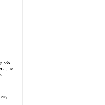
.
ца обо
тся, не
.
кте,