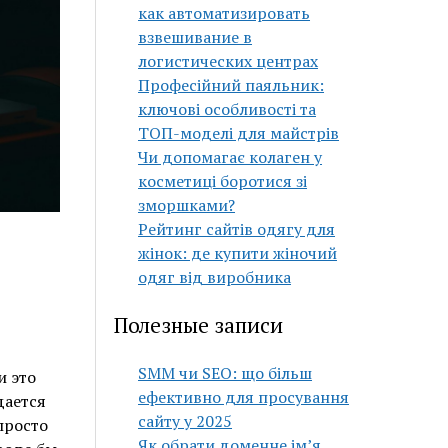
как автоматизировать
взвешивание в
логистических центрах
Професійний паяльник:
ключові особливості та
ТОП-моделі для майстрів
Чи допомагає колаген у
косметиці боротися зі
зморшками?
Рейтинг сайтів одягу для
жінок: де купити жіночий
одяг від виробника
Полезные записи
SMM чи SEO: що більш
и это
ефективно для просування
дается
сайту у 2025
просто
Як обрати доменне ім’я