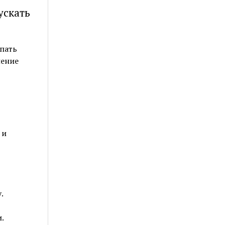
ускать
пать
нение
 и
.
.