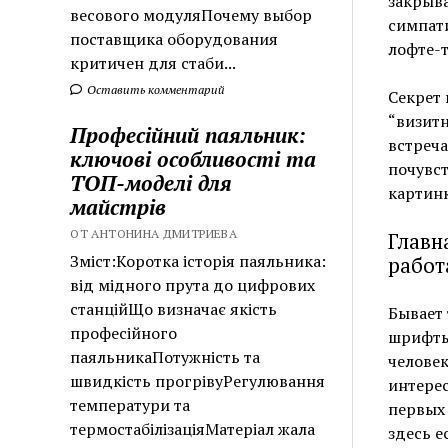
закрыва
весового модуляПочему выбор
симпати
поставщика оборудования
лофте-т
критичен для стаби...
Оставить комментарий
Секрет 
“визитн
Професійний паяльник:
встреча
ключові особливості та
почувст
ТОП-моделі для
картинк
майстрів
ОТ АНТОНИНА ДМИТРИЕВА
Главн
Зміст:Коротка історія паяльника:
рабо
від мідного прута до цифрових
станційЩо визначає якість
Бывает 
професійного
шрифты,
паяльникаПотужність та
человек
швидкість прогрівуРегулювання
интерес
температури та
первых 
термостабілізаціяМатеріал жала
здесь е