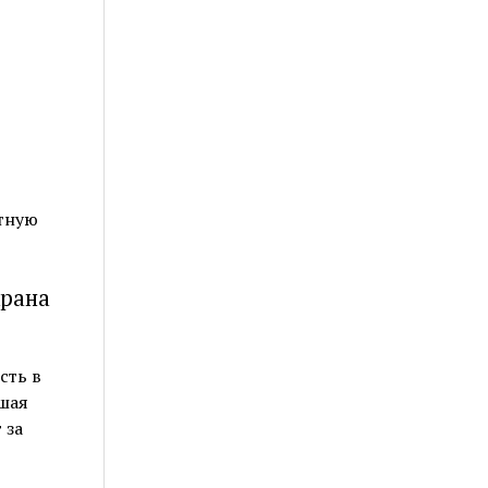
ятную
крана
сть в
ошая
 за