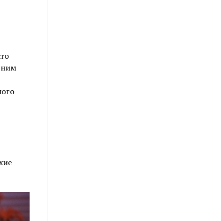
кто
тним
ного
хие