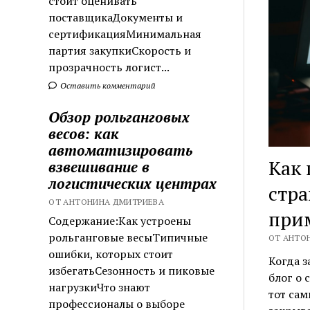
стоит оценивать
поставщикаДокументы и
сертификацияМинимальная
партия закупкиСкорость и
прозрачность логист...
Оставить комментарий
Обзор рольганговых
весов: как
автоматизировать
Как 
взвешивание в
логистических центрах
стра
ОТ АНТОНИНА ДМИТРИЕВА
при
Содержание:Как устроены
рольганговые весыТипичные
ОТ АНТОН
ошибки, которых стоит
Когда з
избегатьСезонность и пиковые
блог о 
нагрузкиЧто знают
тот сам
профессионалы о выборе