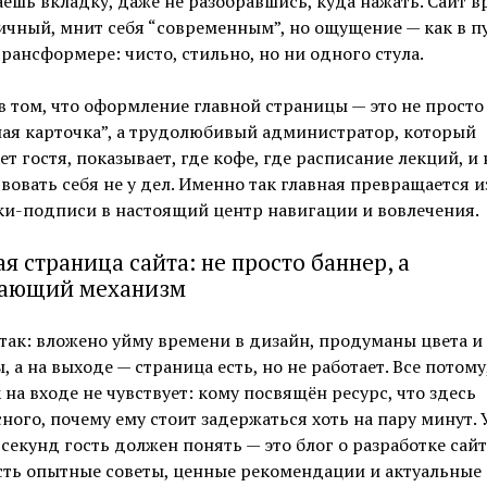
ешь вкладку, даже не разобравшись, куда нажать. Сайт в
чный, мнит себя “современным”, но ощущение — как в п
рансформере: чисто, стильно, но ни одного стула.
в том, что оформление главной страницы — это не просто
ая карточка”, а трудолюбивый администратор, который
ет гостя, показывает, где кофе, где расписание лекций, и 
вовать себя не у дел. Именно так главная превращается и
и-подписи в настоящий центр навигации и вовлечения.
ая страница сайта: не просто баннер, а
тающий механизм
так: вложено уйму времени в дизайн, продуманы цвета и
 а на выходе — страница есть, но не работает. Все потому
 на входе не чувствует: кому посвящён ресурс, что здесь
ного, почему ему стоит задержаться хоть на пару минут. 
секунд гость должен понять — это блог о разработке сайт
сть опытные советы, ценные рекомендации и актуальные