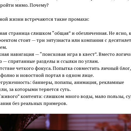
пройти мимо. Почему?
ной жизни встречаются такие промахи:
ная страница слишком “общая” и обезличенная. Не ясно, 
роектом стоит — три энтузиаста или компания с десятиле
ем.
ная навигация — “поисковая игра в квест”. Вместо логич
 — спрятанные разделы и ссылки по углам.
тствие четкого фокуса. Попытка совместить личный блог,
фолио и новостной портал в одном лице.
груженность: баннеры, попапы, анимация, рекламные
ли, за которыми теряется суть.
“живого” контента: слишком много воды, мало пользы, су
ания без реальных примеров.