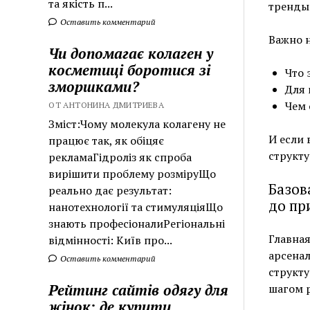
та якість п...
тренды
Оставить комментарий
Важно н
Чи допомагає колаген у
косметиці боротися зі
Что 
зморшками?
Для 
Чем 
ОТ АНТОНИНА ДМИТРИЕВА
Зміст:Чому молекула колагену не
И если 
працює так, як обіцяє
структу
рекламаГідроліз як спроба
вирішити проблему розміруЩо
Базов
реально дає результат:
до пр
нанотехнології та стимуляціяЩо
знають професіоналиРегіональні
Главная
відмінності: Київ про...
арсенал
Оставить комментарий
структу
Рейтинг сайтів одягу для
шагом р
жінок: де купити