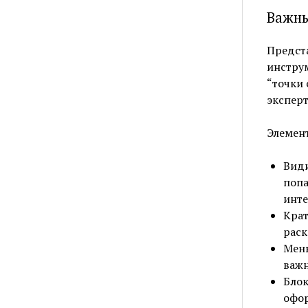
Важны
Предста
инструм
“точки 
эксперт
Элемент
Види
попа
инте
Крат
раск
Меню
важн
Блок
офор