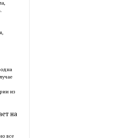
а,
.
я,
 одна
лучае
рии из
ает на
но все