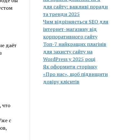
роде бы
для сайту: важливі поради
устом
та тренди 2025
Чим відрізняється SEO для
інтернет-магазину від
корпоративного сайту
Топ-7 найкращих плагінів
не даёт
для захисту сайту на
з
WordPress у 2025 році
Як оформити сторінку
«Про нас», щоб підвищити
довіру клієнтів
, что
Уже с
ов,