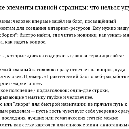
е элементы главной страницы: что нельзя уп
вим: человек впервые зашёл на блог, посвящённый
ентам для создания интернет-ресурсов. Ему нужно нащу
сборки”: быстро найти, где читать новинки, как узнать м
а, как задать вопрос.
ы, которые должна содержать главная страница сайта:
мый главный заголовок: сразу отвечает на вопрос, куда
л человек. Пример: «Практический блог о веб-разработке
рнет-маркетинге».
кое пояснение / подзаголовок: одна-две строки,
рывающие тематику глубже и человечнее.
 или “якоря” для быстрой навигации: не прячьте путь к
ым разделам — пусть гость чувствует себя уверенно сразу
 последних, лучших или тематических статей: можно
мить как сетку карточек или список с мини-аннотациями