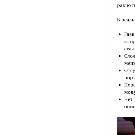
равно 
В реаль
Глав
за п
стаж
Слож
меню
Отсу
порт
Пере
моду
Нет 
опис