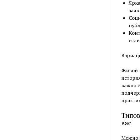
Ярка
заяв
Соци
публ
Конт
если
Вариаци
Живой п
история
важно с
подчерк
практи
Типов
вас
Можно в