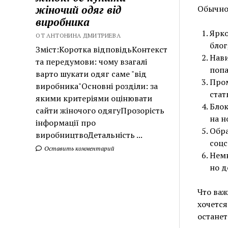
жіночий одяг від
Обычно 
виробника
Ярко
ОТ АНТОНИНА ДМИТРИЕВА
блог
Зміст:Коротка відповідьКонтекст
Нави
та передумови: чому взагалі
попа
варто шукати одяг саме "від
Пром
виробника"Основні розділи: за
стат
якими критеріями оцінювати
Блок
сайти жіночого одягуПрозорість
на н
інформації про
Обра
виробництвоДетальність ...
соцс
Оставить комментарий
Немн
но д
Что важ
хочется
останет