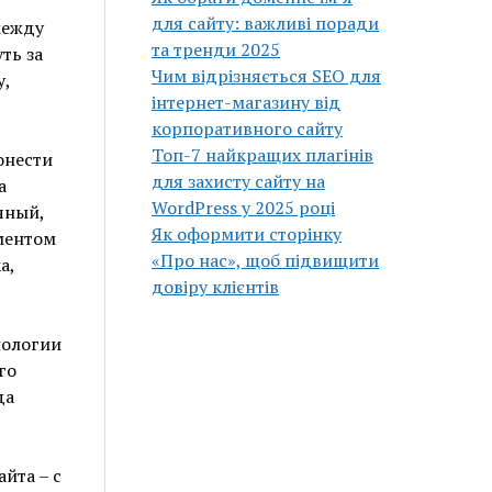
для сайту: важливі поради
между
та тренди 2025
ть за
Чим відрізняється SEO для
у,
інтернет-магазину від
корпоративного сайту
Топ-7 найкращих плагінів
онести
для захисту сайту на
а
WordPress у 2025 році
чный,
Як оформити сторінку
ментом
«Про нас», щоб підвищити
а,
довіру клієнтів
нологии
го
да
йта – с