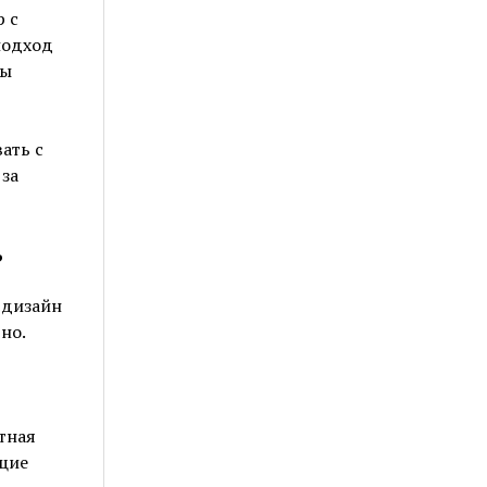
 с
подход
вы
ать с
за
ь
 дизайн
но.
тная
щие