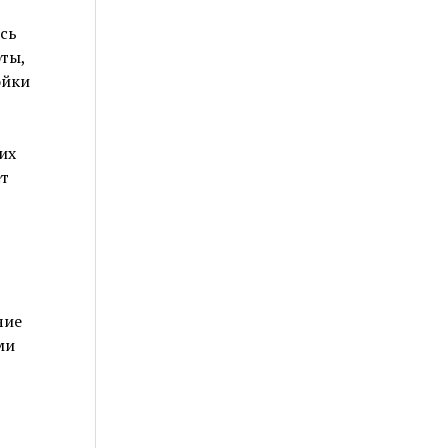
сь
ты,
ойки
их
т
чие
ми