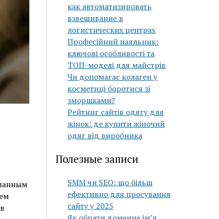
как автоматизировать
взвешивание в
логистических центрах
Професійний паяльник:
ключові особливості та
ТОП-моделі для майстрів
Чи допомагає колаген у
косметиці боротися зі
зморшками?
Рейтинг сайтів одягу для
жінок: де купити жіночий
одяг від виробника
Полезные записи
SMM чи SEO: що більш
еланным
ефективно для просування
чем
сайту у 2025
 в
Як обрати доменне ім’я