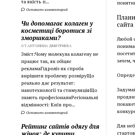
та якість п...
понятн
Оставить комментарий
Плани
Чи допомагає колаген у
сайта
косметиці боротися зі
зморшками?
Любой с
пониман
ОТ АНТОНИНА ДМИТРИЕВА
посетит
Зміст:Чому молекула колагену не
зачем, 
працює так, як обіцяє
рекламаГідроліз як спроба
Опреде
вирішити проблему розміруЩо
реально дає результат:
Задумай
нанотехнології та стимуляціяЩо
продви
знають професіоналиРегіональні
покажет
відмінності: Київ про...
конкуре
Оставить комментарий
Рейтинг сайтів одягу для
Для не
жінок: де купити
стартов