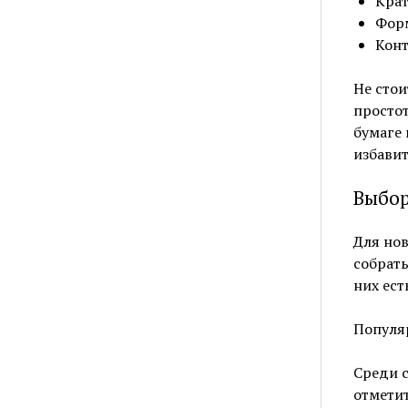
Крат
Форм
Конт
Не стои
простот
бумаге 
избави
Выбор
Для но
собрать
них ест
Популя
Среди 
отметит