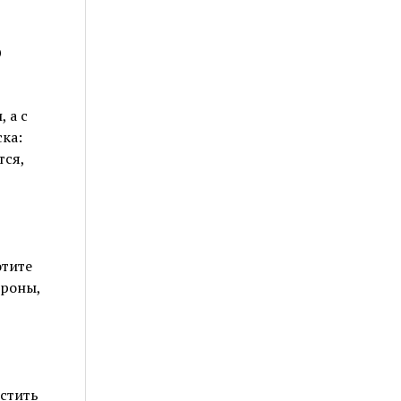
о
 а с
ка:
тся,
отите
ороны,
стить