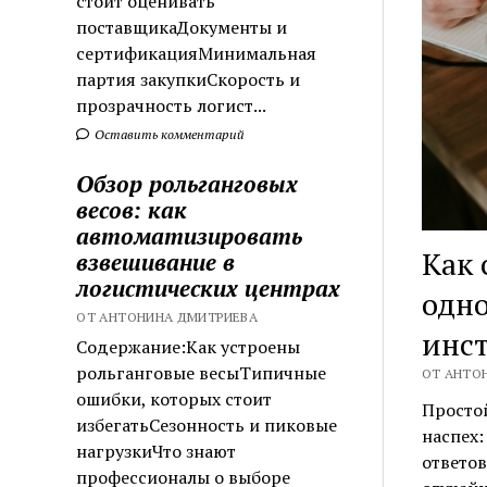
стоит оценивать
поставщикаДокументы и
сертификацияМинимальная
партия закупкиСкорость и
прозрачность логист...
Оставить комментарий
Обзор рольганговых
весов: как
автоматизировать
Как 
взвешивание в
логистических центрах
одно
ОТ АНТОНИНА ДМИТРИЕВА
инст
Содержание:Как устроены
рольганговые весыТипичные
ОТ АНТОН
ошибки, которых стоит
Просто
избегатьСезонность и пиковые
наспех:
нагрузкиЧто знают
ответов
профессионалы о выборе