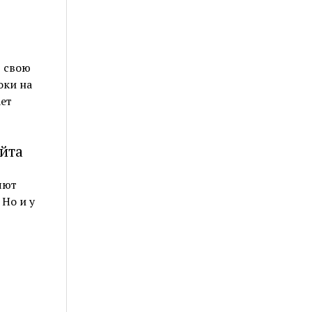
т свою
оки на
ет
йта
яют
 Но и у