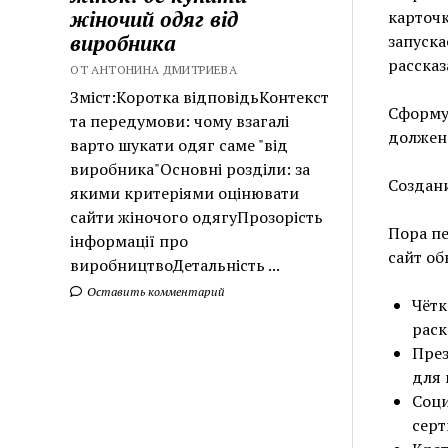
жіночий одяг від
карточк
виробника
запуска
рассказ
ОТ АНТОНИНА ДМИТРИЕВА
Зміст:Коротка відповідьКонтекст
Сформул
та передумови: чому взагалі
должен 
варто шукати одяг саме "від
виробника"Основні розділи: за
Создан
якими критеріями оцінювати
сайти жіночого одягуПрозорість
Пора п
інформації про
сайт об
виробництвоДетальність ...
Оставить комментарий
Чётк
раск
През
для 
Соци
серт