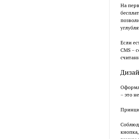
На перв
беспла
позволи
углубля
Если ес
CMS – с
считанн
Дизай
Оформле
– это н
Принци
Соблюда
кнопка