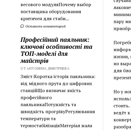
случайн
весового модуляПочему выбор
лаконич
поставщика оборудования
минима
критичен для стаби...
пару ми
Оставить комментарий
приобре
Професійний паяльник:
Потребн
ключові особливості та
информа
ТОП-моделі для
жизни, 
майстрів
но выр
ОТ АНТОНИНА ДМИТРИЕВА
для бло
Зміст:Коротка історія паяльника:
презен
від мідного прута до цифрових
станційЩо визначає якість
Но у но
професійного
использ
паяльникаПотужність та
стоить.
швидкість прогрівуРегулювання
ведёт к
температури та
конверт
термостабілізаціяМатеріал жала
разобра