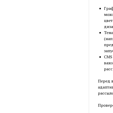
Граф
можн
цвет
диза
Тема
(нап
пред
запу
CMS 
важн
расс
Перед 
адапти
рассыло
Провер