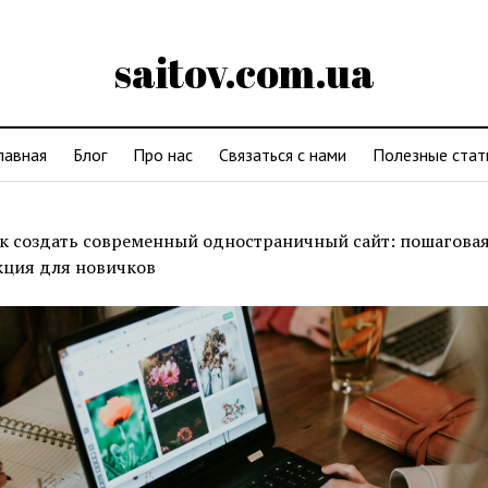
saitov.com.ua
лавная
Блог
Про нас
Связаться с нами
Полезные стат
к создать современный одностраничный сайт: пошагова
кция для новичков