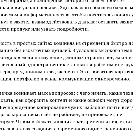
ом порядке, а полноценная история о вашем проекте,
ная и визуально цельная. Здесь важно соблюсти баланс 
лизмом и информативностью, чтобы посетитель понял су
нут и захотел взаимодействовать дальше: оставить заявк
сти продукт или узнать подробности.
ость в простых сайтах возникла из стремления быстро д
цию без избыточных деталей. В условиях высокого темп
когда времени на изучение длинных страниц нет, лакони
азительный одностраничник становится рабочим инстру
гера, предпринимателя, эксперта. Это – визитная карточк
тация, портфолио и канал коммуникации одновременно.
вичка возникает масса вопросов: с чего начать, какие тех
овать, как оформить контент и какие ошибки могут доро
 Беспорядочное копирование чужих шаблонов почти всег
 разочарованиям: сайт не работает, не привлекает, не
ирует. Чтобы избежать лишних трат времени и сил, стоит
ться в этапах создания современного одностраничного са