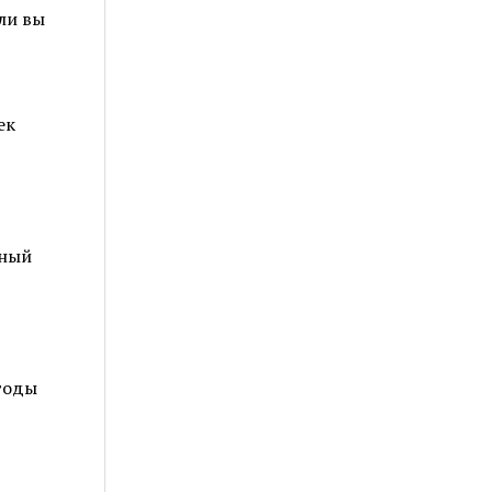
ли вы
ек
чный
годы