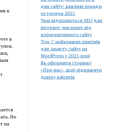
для сайту: важливі поради
ия к
та тренди 2025
Чим відрізняється SEO для
інтернет-магазину від
корпоративного сайту
ете в
Топ-7 найкращих плагінів
тупен.
для захисту сайту на
ажи,
WordPress у 2025 році
йным
Як оформити сторінку
«Про нас», щоб підвищити
йт
довіру клієнтів
жается
ать. Но
т на