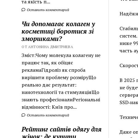
та якість п...
Оставить комментарий
Надёжн
Чи допомагає колаген у
Стабиль
косметиці боротися зі
систем.
зморшками?
ниже 99
ОТ АНТОНИНА ДМИТРИЕВА
часть а
Зміст:Чому молекула колагену не
працює так, як обіцяє
Скорост
рекламаГідроліз як спроба
вирішити проблему розміруЩо
В 2025 
реально дає результат:
не буде
нанотехнології та стимуляціяЩо
сервера
знають професіоналиРегіональні
SSD‑на
відмінності: Київ про...
Оставить комментарий
Технич
Рейтинг сайтів одягу для
Даже о
жінок: де купити