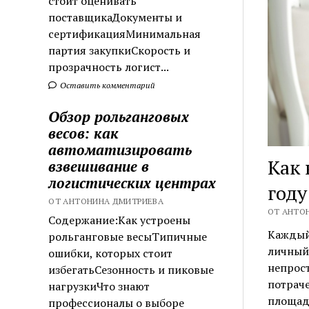
стоит оценивать
поставщикаДокументы и
сертификацияМинимальная
партия закупкиСкорость и
прозрачность логист...
Оставить комментарий
Обзор рольганговых
весов: как
автоматизировать
Как 
взвешивание в
логистических центрах
году
ОТ АНТОНИНА ДМИТРИЕВА
ОТ АНТОН
Содержание:Как устроены
Каждый,
рольганговые весыТипичные
личный 
ошибки, которых стоит
непрост
избегатьСезонность и пиковые
потраче
нагрузкиЧто знают
площадк
профессионалы о выборе