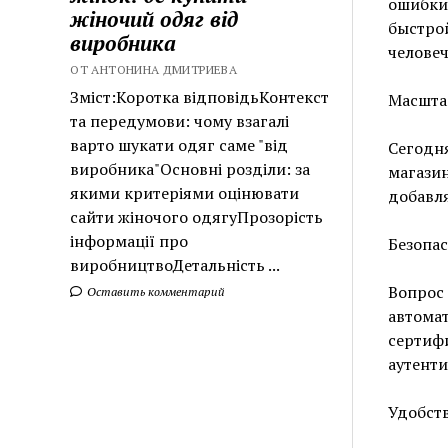
ошибки,
жіночий одяг від
быстрой
виробника
человеч
ОТ АНТОНИНА ДМИТРИЕВА
Зміст:Коротка відповідьКонтекст
Масшта
та передумови: чому взагалі
варто шукати одяг саме "від
Сегодня
виробника"Основні розділи: за
магазин
якими критеріями оцінювати
добавля
сайти жіночого одягуПрозорість
інформації про
Безопа
виробництвоДетальність ...
Вопрос 
Оставить комментарий
автомат
сертиф
аутенти
Удобст