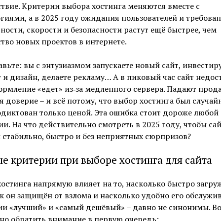
твие. Критерии выбора хостинга меняются вместе с
гиями, а в 2025 году ожидания пользователей и требован
ности, скорости и безопасности растут ещё быстрее, чем
тво новых проектов в интернете.
вьте: вы с энтузиазмом запускаете новый сайт, инвестиру
 и дизайн, делаете рекламу… А в пиковый час сайт недос
рмление «едет» из‑за медленного сервера. Падают прод
я доверие – и всё потому, что выбор хостинга был случа
диктован только ценой. Эта ошибка стоит дороже любой
и. На что действительно смотреть в 2025 году, чтобы са
 стабильно, быстро и без неприятных сюрпризов?
е критерии при выборе хостинга для сайта
остинга напрямую влияет на то, насколько быстро загру
ак он защищён от взлома и насколько удобно его обслужив
и «лучший» и «самый дешёвый» – давно не синонимы. Во
но обратить внимание в первую очередь: