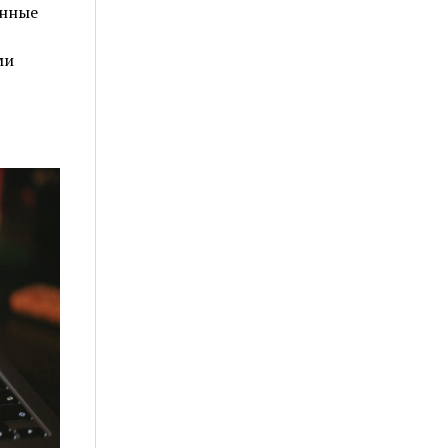
енные
ми