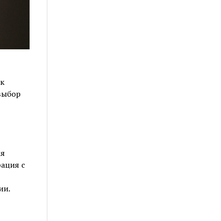
 к
выбор
ля
ация с
ии.