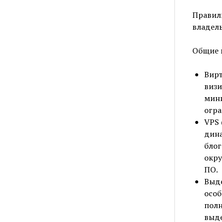
Правиль
владель
Общие 
Вирт
визи
мини
огра
VPS 
дина
блог
окру
ПО.
Выде
особ
полн
выде