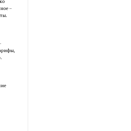
ко
ное –
ты.
-
арифы,
.
чие