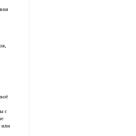
овня
ов,
своё
ы с
ие
 или