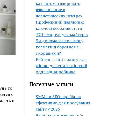
как автоматизировать
взвешивание в
логистических центрах
Професійний паяльник:
ключові особливості та
ТОП-моделі для майстрів
Чи допомагає колаген у
косметиці боротися зі
зморшками?
Рейтинг сайтів одягу для
жінок: де купити жіночий
одяг від виробника
Полезные записи
удь то
ается с
SMM чи SEO: що більш
алеть о
ефективно для просування
сайту у 2025
Як обрати доменне ім’я