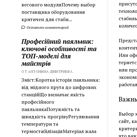
присутс
весового модуляПочему выбор
техноло
поставщика оборудования
стабиль
критичен для стаби...
количес
Оставить комментарий
Професійний паяльник:
Предста
ключові особливості та
контент
ТОП-моделі для
Или офо
майстрів
теряетс
или про
ОТ АНТОНИНА ДМИТРИЕВА
экономи
Зміст:Коротка історія паяльника:
работал
від мідного прута до цифрових
станційЩо визначає якість
Важны
професійного
паяльникаПотужність та
Выбор х
швидкість прогрівуРегулювання
сайт, к
температури та
критери
термостабілізаціяМатеріал жала
что важ