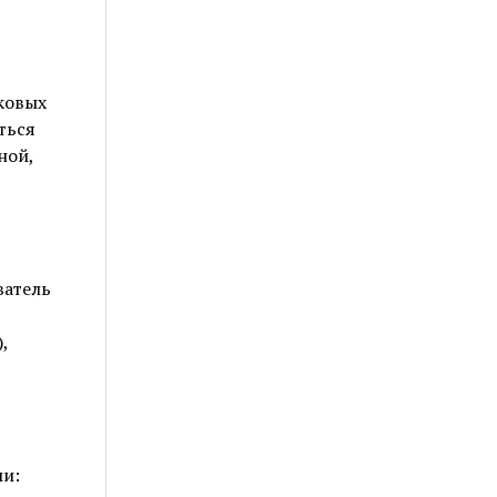
ковых
ться
ной,
ватель
,
и: