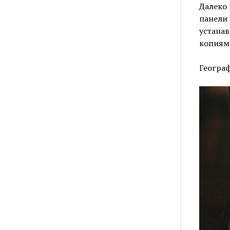
Далеко 
панели 
устанав
копиями
Геогра