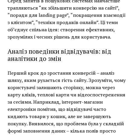
Серед запитів в пошукових системах найчастіше
трапляються “як збільшити конверсію на сайті”,
“поради для landing page”, “покращення взаємодії
з клієнтом”, “техніки продажів онлайн”. Ці теми
об’єднує спільна ідея: створення ефективних,
зрозумілих і чесних рішень для користувача.
Аналіз поведінки відвідувачів: від
аналітики до змін
Перший крок до зростання конверсій – аналіз
шляху, яким рухається гість сайту. Зрозуміти, чому
користувачі залишають сторінку, можна через
карту кліків, теплові карти чи відеоспостереження
за сесіями. Наприклад, інтернет-магазин
електроніки помітив, що відвідувачі часто
кидають товари у кошик, але не завершують
покупку. Виявилося, що проблема була у складній
формі заповнення даних – кілька полів просто