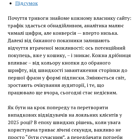
Підсумок
Почуття тривоги знайоме кожному власнику сайту:
трафік здається обнадійливим, аналітика малює
чималі цифри, але конверсія — вперто низька.
Далекі від бажаного показники залишають
відчуття втраченої можливості: ось потенційний
покупець, вже у кошику, – і зникає. Кожна дрібниця
впливає – від кольору кнопки до обраного
шрифту, від швидкості завантаження сторінки до
першої фрази у формі підписки. Змінюється світ,
зростають очікування аудиторії, і те, що
працювало ще вчора, сьогодні стає недієвим.
Як бути на крок попереду та перетворити
випадкових відвідувачів на лояльних клієнтів у
2025 році? В епоху швидких рішень, коли увага
користувача триває лічені секунди, важливо не
просто “бути сучасним”, а передбачати потреби