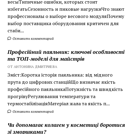
весыТипичные ошибки, которых стоит
избегатьСезонность и пиковые нагрузкиЧто знают
профессионалы о выборе весового модуляПочему
выбор поставщика оборудования критичен для
стаби...
Оставить комментарий
Професійний паяльник: ключові особливості
та ТОП-моделі для майстрів
ОТ АНТОНИНА ДМИТРИЕВА
Зміст:Коротка історія паяльника: від мідного
прута до цифрових станційЩо визначає якість
професійного паяльникаПотужність та швидкість
прогрівуРегулювання температури та
термостабілізаціяМатеріал жала та якість п...
Оставить комментарий
Чи допомагає колаген у косметиці боротися
зі зморшками?