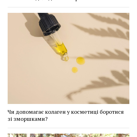
Чи допомагає колаген у косметиці боротися
зі зморшками?