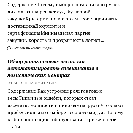
Содержание:Почему выбор поставщика игрушек
для магазина решает судьбу первой
закупкиКритерии, по которым стоит оценивать
поставщикаДокументы и
сертификацияМинимальная партия
закупкиСкорость и прозрачность логист...
Оставить комментарий
Обзор рольганговых весов: как
автоматизировать взвешивание в
логистических центрах
ОТ АНТОНИНА ДМИТРИЕВА
Содержание:Как устроены рольганговые
весыТипичные ошибки, которых стоит
избегатьСезонность и пиковые нагрузкиЧто знают
профессионалы о выборе весового модуляПочему
выбор поставщика оборудования критичен для
стаби...