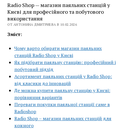
Radio Shop — магазин паяльних станцій у
Києві для професійного та побутового
використання
ОТ АНТОНИНА ДМИТРИЕВА В 10.02.2026
Зміст:
Чому варто обирати магазин паяльних
станцій Radio Shop у Києві
Як підібрати паяльну станцію: професійний і
побутовий підхід
Асортимент паяльних станцій у Radio Shop:
від класики до інновацій
Де можна купити паяльну станцію у Києві:
порівняння варіантів
Переваги покупки паяльної станції саме в
Radioshop
Radio Shop – магазин паяльних станцій для
кожного