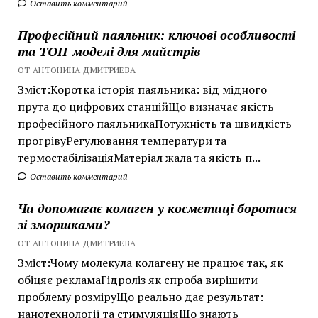
Оставить комментарий
Професійний паяльник: ключові особливості
та ТОП-моделі для майстрів
ОТ АНТОНИНА ДМИТРИЕВА
Зміст:Коротка історія паяльника: від мідного
прута до цифрових станційЩо визначає якість
професійного паяльникаПотужність та швидкість
прогрівуРегулювання температури та
термостабілізаціяМатеріал жала та якість п...
Оставить комментарий
Чи допомагає колаген у косметиці боротися
зі зморшками?
ОТ АНТОНИНА ДМИТРИЕВА
Зміст:Чому молекула колагену не працює так, як
обіцяє рекламаГідроліз як спроба вирішити
проблему розміруЩо реально дає результат:
нанотехнології та стимуляціяЩо знають