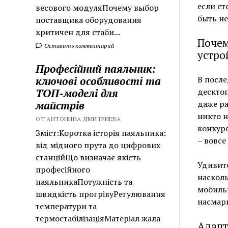
если ст
весового модуляПочему выбор
быть не
поставщика оборудования
критичен для стаби...
Почем
Оставить комментарий
устро
Професійний паяльник:
ключові особливості та
В посл
ТОП-моделі для
десктоп
майстрів
даже ра
никто н
ОТ АНТОНИНА ДМИТРИЕВА
конкуре
Зміст:Коротка історія паяльника:
– вовсе
від мідного прута до цифрових
станційЩо визначає якість
Удивит
професійного
насколь
паяльникаПотужність та
мобильн
швидкість прогрівуРегулювання
насмарк
температури та
термостабілізаціяМатеріал жала
Адапт