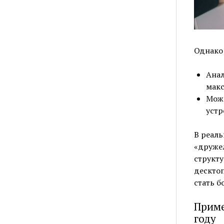
Однако
Анал
макс
Можн
устр
В реаль
«друже
структу
десктоп
стать б
Приме
году