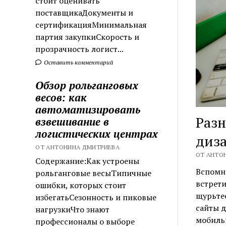
стоит оценивать
поставщикаДокументы и
сертификацияМинимальная
партия закупкиСкорость и
прозрачность логист...
Оставить комментарий
Обзор рольганговых
весов: как
автоматизировать
Раз
взвешивание в
логистических центрах
диза
ОТ АНТОНИНА ДМИТРИЕВА
ОТ АНТОН
Содержание:Как устроены
Вспомни
рольганговые весыТипичные
встрети
ошибки, которых стоит
щурьтес
избегатьСезонность и пиковые
сайты д
нагрузкиЧто знают
мобильн
профессионалы о выборе