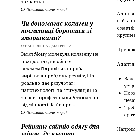
та якість п...
Оставить комментарий
Адаптив
сайта п
Чи допомагає колаген у
смартфо
косметиці боротися зі
крупнее
зморшками?
ОТ АНТОНИНА ДМИТРИЕВА
При ка
Зміст:Чому молекула колагену не
працює так, як обіцяє
Адапти
рекламаГідроліз як спроба
вирішити проблему розміруЩо
Важн
реально дає результат:
устр
нанотехнології та стимуляціяЩо
Не х
знають професіоналиРегіональні
неза
відмінності: Київ про...
Треб
Оставить комментарий
сраз
Рейтинг сайтів одягу для
Наприме
жінок: де купити