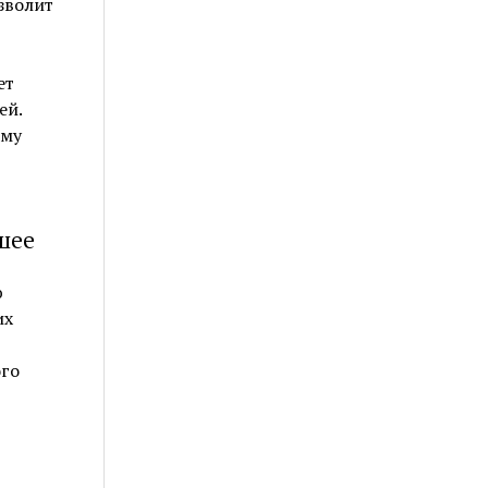
зволит
ет
ей.
ому
шее
ю
их
ого