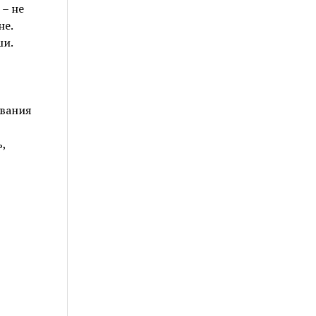
– не
не.
ши.
вания
,