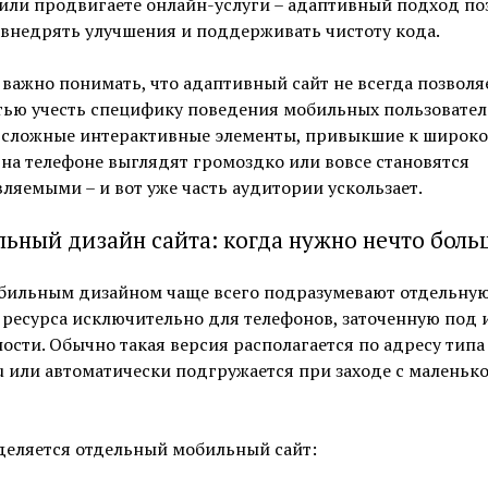
или продвигаете онлайн-услуги – адаптивный подход по
внедрять улучшения и поддерживать чистоту кода.
важно понимать, что адаптивный сайт не всегда позволя
тью учесть специфику поведения мобильных пользовател
 сложные интерактивные элементы, привыкшие к широк
 на телефоне выглядят громоздко или вовсе становятся
ляемыми – и вот уже часть аудитории ускользает.
ьный дизайн сайта: когда нужно нечто боль
бильным дизайном чаще всего подразумевают отдельну
ресурса исключительно для телефонов, заточенную под 
ости. Обычно такая версия располагается по адресу типа
ru или автоматически подгружается при заходе с маленьк
деляется отдельный мобильный сайт: