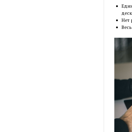
Един
деск
Нет 
Весь