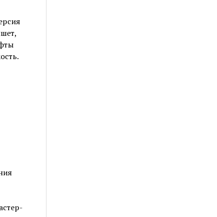
версия
ншет,
ифты
ость.
ния
астер-