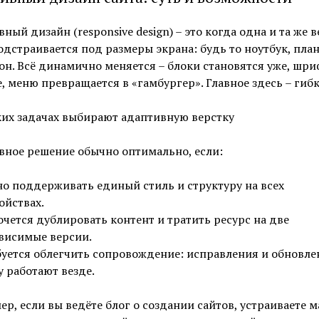
ный дизайн (responsive design) – это когда одна и та же 
одстраивается под размеры экрана: будь то ноутбук, пла
н. Всё динамично меняется – блоки становятся уже, шр
, меню превращается в «гамбургер». Главное здесь – гибк
ких задачах выбирают адаптивную верстку
вное решение обычно оптимально, если:
о поддерживать единый стиль и структуру на всех
ойствах.
очется дублировать контент и тратить ресурс на две
висимые версии.
уется облегчить сопровождение: исправления и обновле
у работают везде.
р, если вы ведёте блог о создании сайтов, устраиваете м