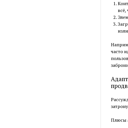
Конт
всё,
Элем
Загр
изли
Наприм
часто и
пользов
заброни
Адапт
продв
Рассужд
затрон
Плюсы а