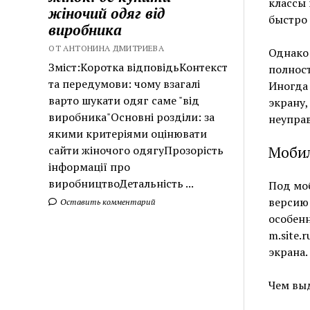
классы 
жіночий одяг від
быстро 
виробника
ОТ АНТОНИНА ДМИТРИЕВА
Однако 
Зміст:Коротка відповідьКонтекст
полнос
та передумови: чому взагалі
Иногда
варто шукати одяг саме "від
экрану,
виробника"Основні розділи: за
неуправ
якими критеріями оцінювати
сайти жіночого одягуПрозорість
Мобил
інформації про
виробництвоДетальність ...
Под мо
версию 
Оставить комментарий
особенн
m.site.
экрана.
Чем вы