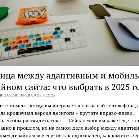
ница между адаптивным и мобил
йном сайта: что выбрать в 2025 г
ИНА ДМИТРИЕВА В 28.10.2025
те момент, когда вы впервые зашли на сайт с телефона, а
ла крошечная версия десктопа – крутите вправо-влево,
ь, чтобы разглядеть текст… Сейчас многим кажется, что 
авно в прошлом, но на самом деле выбор между адапти
ым дизайном всё ещё не так однозначен, как кажется. О