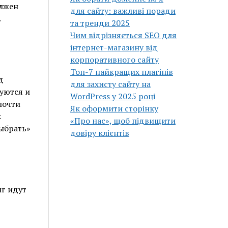
олжен
для сайту: важливі поради
.
та тренди 2025
Чим відрізняється SEO для
інтернет-магазину від
корпоративного сайту
Топ-7 найкращих плагінів
д
для захисту сайту на
уются и
WordPress у 2025 році
почти
Як оформити сторінку
к
«Про нас», щоб підвищити
выбрать»
довіру клієнтів
г идут