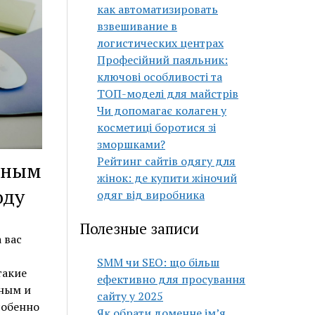
как автоматизировать
взвешивание в
логистических центрах
Професійний паяльник:
ключові особливості та
ТОП-моделі для майстрів
Чи допомагає колаген у
косметиці боротися зі
зморшками?
Рейтинг сайтів одягу для
ьным
жінок: де купити жіночий
оду
одяг від виробника
Полезные записи
 вас
SMM чи SEO: що більш
такие
ефективно для просування
вным и
сайту у 2025
собенно
Як обрати доменне ім’я