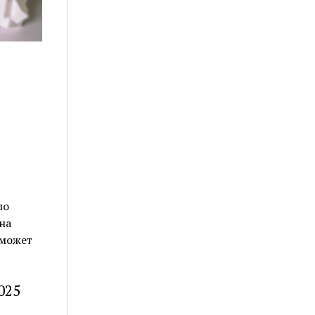
по
на
 может
025