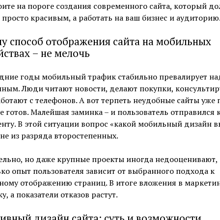
оите на пороге создания современного сайта, который д
 просто красивым, а работать на ваш бизнес и аудиторию
у способ отображения сайта на мобильных
йствах – не мелочь
едние годы мобильный трафик стабильно превалирует на
ным. Люди читают новости, делают покупки, консультир
ботают с телефонов. А вот терпеть неудобные сайты уже 
е готов. Малейшая заминка – и пользователь отправился 
нту. В этой ситуации вопрос «какой мобильный дизайн 
 не из разряда второстепенных.
ельно, но даже крупные проекты иногда недооценивают,
ко опыт пользователя зависит от выбранного подхода к
ому отображению страниц. В итоге вложения в маркетин
у, а показатели отказов растут.
ивный дизайн сайта: суть и возможности