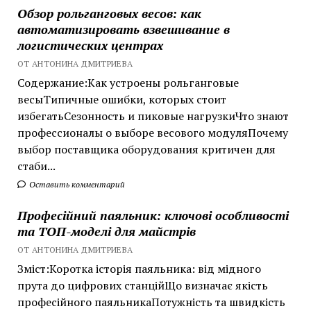
Обзор рольганговых весов: как
автоматизировать взвешивание в
логистических центрах
ОТ АНТОНИНА ДМИТРИЕВА
Содержание:Как устроены рольганговые
весыТипичные ошибки, которых стоит
избегатьСезонность и пиковые нагрузкиЧто знают
профессионалы о выборе весового модуляПочему
выбор поставщика оборудования критичен для
стаби...
Оставить комментарий
Професійний паяльник: ключові особливості
та ТОП-моделі для майстрів
ОТ АНТОНИНА ДМИТРИЕВА
Зміст:Коротка історія паяльника: від мідного
прута до цифрових станційЩо визначає якість
професійного паяльникаПотужність та швидкість