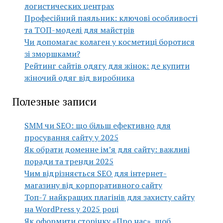
логистических центрах
Професійний паяльник: ключові особливості
та ТОП-моделі для майстрів
Чи допомагає колаген у косметиці боротися
зі зморшками?
Рейтинг сайтів одягу для жінок: де купити
жіночий одяг від виробника
Полезные записи
SMM чи SEO: що більш ефективно для
просування сайту у 2025
Як обрати доменне ім’я для сайту: важливі
поради та тренди 2025
Чим відрізняється SEO для інтернет-
магазину від корпоративного сайту
Топ-7 найкращих плагінів для захисту сайту
на WordPress у 2025 році
Як оформити сторінку «Про нас», щоб