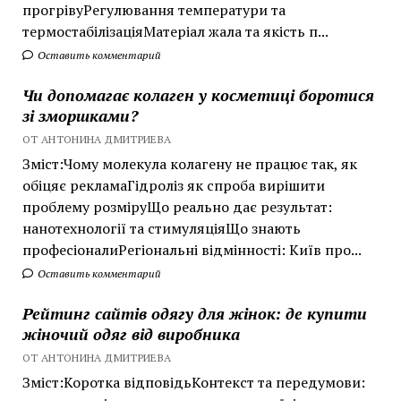
прогрівуРегулювання температури та
термостабілізаціяМатеріал жала та якість п...
Оставить комментарий
Чи допомагає колаген у косметиці боротися
зі зморшками?
ОТ АНТОНИНА ДМИТРИЕВА
Зміст:Чому молекула колагену не працює так, як
обіцяє рекламаГідроліз як спроба вирішити
проблему розміруЩо реально дає результат:
нанотехнології та стимуляціяЩо знають
професіоналиРегіональні відмінності: Київ про...
Оставить комментарий
Рейтинг сайтів одягу для жінок: де купити
жіночий одяг від виробника
ОТ АНТОНИНА ДМИТРИЕВА
Зміст:Коротка відповідьКонтекст та передумови: