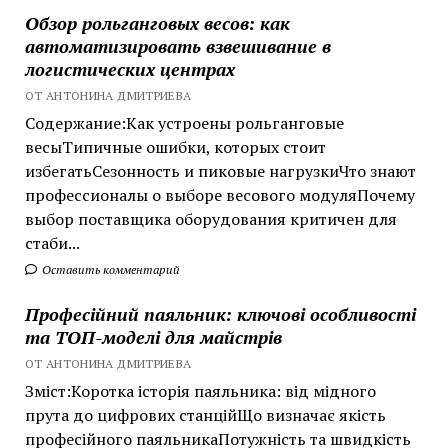
Обзор рольганговых весов: как
автоматизировать взвешивание в
логистических центрах
ОТ АНТОНИНА ДМИТРИЕВА
Содержание:Как устроены рольганговые
весыТипичные ошибки, которых стоит
избегатьСезонность и пиковые нагрузкиЧто знают
профессионалы о выборе весового модуляПочему
выбор поставщика оборудования критичен для
стаби...
Оставить комментарий
Професійний паяльник: ключові особливості
та ТОП-моделі для майстрів
ОТ АНТОНИНА ДМИТРИЕВА
Зміст:Коротка історія паяльника: від мідного
прута до цифрових станційЩо визначає якість
професійного паяльникаПотужність та швидкість