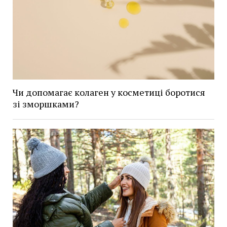
Чи допомагає колаген у косметиці боротися
зі зморшками?