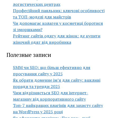
логистических центрах
Професійний паяльник: ключові особливості
та ТОП-моделі для майстрів
Чи допомагає колаген у косметиці боротися
зі зморшками?
Рейтинг сайтів одягу для жінок: де купити
жіночий одяг від виробника
Полезные записи
SMM чи SEO: що більш ефективно для
просування сайту у 2025
Як обрати доменне ім’я для сайту: важливі
поради та тренди 2025
Чим відрізняється SEO для інтернет-
магазину від корпоративного сайту
Топ-7 найкращих плагінів для захисту сайту
на WordPress у 2025 році
Як оформити сторінку «Про нас», щоб