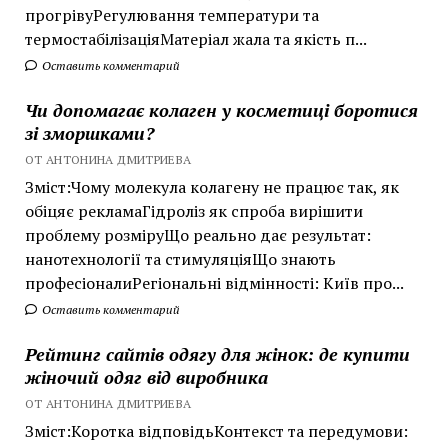
прогрівуРегулювання температури та
термостабілізаціяМатеріал жала та якість п...
Оставить комментарий
Чи допомагає колаген у косметиці боротися
зі зморшками?
ОТ АНТОНИНА ДМИТРИЕВА
Зміст:Чому молекула колагену не працює так, як
обіцяє рекламаГідроліз як спроба вирішити
проблему розміруЩо реально дає результат:
нанотехнології та стимуляціяЩо знають
професіоналиРегіональні відмінності: Київ про...
Оставить комментарий
Рейтинг сайтів одягу для жінок: де купити
жіночий одяг від виробника
ОТ АНТОНИНА ДМИТРИЕВА
Зміст:Коротка відповідьКонтекст та передумови: