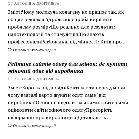
ОТ АНТОНИНА ДМИТРИЕВА
Зміст:Чому молекула колагену не працює так, як
обіцяє рекламаГідроліз як спроба вирішити
проблему розміруЩо реально дає результат:
нанотехнології та стимуляціяЩо знають
професіоналиРегіональні відмінності: Київ про...
Оставить комментарий
Рейтинг сайтів одягу для жінок: де купити
жіночий одяг від виробника
ОТ АНТОНИНА ДМИТРИЕВА
Зміст:Коротка відповідьКонтекст та передумови:
чому взагалі варто шукати одяг саме "від
виробника"Основні розділи: за якими критеріями
оцінювати сайти жіночого одягуПрозорість
інформації про виробництвоДетальність ...
Оставить комментарий