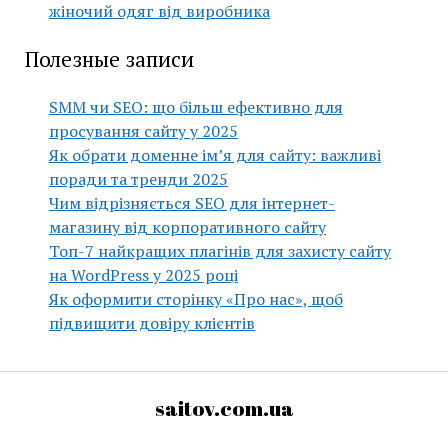
жіночий одяг від виробника
Полезные записи
SMM чи SEO: що більш ефективно для
просування сайту у 2025
Як обрати доменне ім’я для сайту: важливі
поради та тренди 2025
Чим відрізняється SEO для інтернет-
магазину від корпоративного сайту
Топ-7 найкращих плагінів для захисту сайту
на WordPress у 2025 році
Як оформити сторінку «Про нас», щоб
підвищити довіру клієнтів
saitov.com.ua