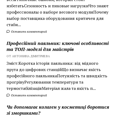
избегатьСезонность и пиковые нагрузкиЧто знают
профессионалы о выборе весового модуляПочему
выбор поставщика оборудования критичен для
стаби...
Оставить комментарий
Професійний паяльник: ключові особливості
та ТОП-моделі для майстрів
ОТ АНТОНИНА ДМИТРИЕВА
Зміст:Коротка історія паяльника: від мідного
прута до цифрових станційЩо визначає якість
професійного паяльникаПотужність та швидкість
прогрівуРегулювання температури та
термостабілізаціяМатеріал жала та якість п...
Оставить комментарий
Чи допомагає колаген у косметиці боротися
зі зморшками?