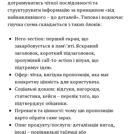
дотримуватись чіткої послідовності та
структурувати інформацію за принципом «від
найважливішого – до деталей». Типова і водночас
гнучка схема складається з таких блоків:
Hero-section: перший екран, що
закарбовується в пам\’яті. Яскравий
заголовок, короткий підзаголовок,
зрозумілий call-to-action і візуал, що
підтримує ідею.
Офер: чітка, вигідна пропозиція, яка має
конкретну цінність для користувача.
Соціальні докази: відгуки, нагороди,
статистика, кейси – перелік того, що
підтверджує обіцянки.
Переваги та цінності: чому цю пропозицію
варто обрати саме зараз.
Опис продукту/послуги: деталізація вигод,
іноді – порівняльні таблиці або