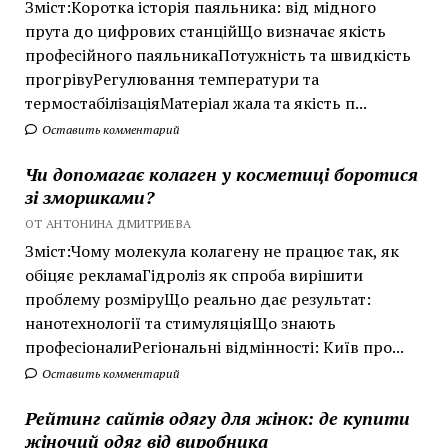
Зміст:Коротка історія паяльника: від мідного
прута до цифрових станційЩо визначає якість
професійного паяльникаПотужність та швидкість
прогрівуРегулювання температури та
термостабілізаціяМатеріал жала та якість п...
Оставить комментарий
Чи допомагає колаген у косметиці боротися
зі зморшками?
ОТ АНТОНИНА ДМИТРИЕВА
Зміст:Чому молекула колагену не працює так, як
обіцяє рекламаГідроліз як спроба вирішити
проблему розміруЩо реально дає результат:
нанотехнології та стимуляціяЩо знають
професіоналиРегіональні відмінності: Київ про...
Оставить комментарий
Рейтинг сайтів одягу для жінок: де купити
жіночий одяг від виробника