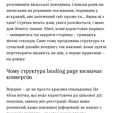
розумінням людської поведінки. Скільки разів ви
натискали на рекламне посилання, поринали у
яскравий, але хаотичний світ промо та… йшли ні з
чим? Стрічка мчить далі, увага розсіюється, і шанс
для бізнесу зникає. Миті, коли користувач вирішує
– залишитись чи закрити сторінку – тривають
лічені секунди. Саме тому продумана структура та
сучасний дизайн лендінгу так важливі: вони здатні
перетворити цікавість на дію, а перше враження –
на довіру.
Чому структура landing page визначає
конверсію
Лендінг – це не просто красива обкладинка. Це
чітка логіка, що веде користувача до цільової дії:
покупки, заявки або реєстрації. Якщо шлях
розмитий, якщо важливої інформації не видно з