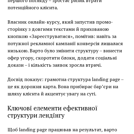
першого погляду – зростає ризик втрати
потенційного клієнта.
Власник онлайн-курсу, який запустив промо-
сторінку з довгими текстами й прихованою
кнопкою «Зареєструватися», помітив: навіть за
потужної рекламної кампанії конверсія лишалася
низькою. Варто було змінити структуру – винести
офер угору, скоротити блоки, додати соціальні
докази – і кількість заявок зросла втричі.
Досвід показує: грамотна структура landing page –
це як дорожня карта. Вона прибирає бар’єри на
шляху клієнта й акцентує увагу на суті.
Ключові елементи ефективної
структури лендінгу
Щоб landing page працював на результат, варто