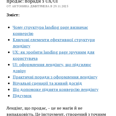
продає: поради з UX/UI
ОТ АНТОНИНА ДМИТРИЕВА В 29.11.2025
Зміст:
Чому структура landing page визначає
конверсію
Ключові елементи ефективної структури
лендінгу
UX: як зробити landing page зручним для
користувача
UI: оформлення лендінгу, що підсилює
довіру
Практичні поради з оформлення лендінгу
Візуальні сценарії та живий досвід
Що допоможе підняти конверсію лендінгу
Підсумок
Лендінг, що продає, – це не магія й не
випадковість. Це інструмент, створений з точним