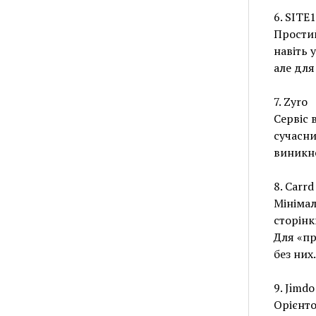
6. SITE
Простий
навіть 
але для
7. Zyro
Сервіс 
сучасни
виникне
8. Carrd
Мінімал
сторінк
Для «пр
без них.
9. Jimdo
Орієнто