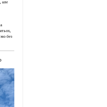
, але
на
атьох,
ямо без
о