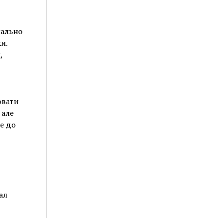
мально
и.
,
ювати
 але
е до
ал