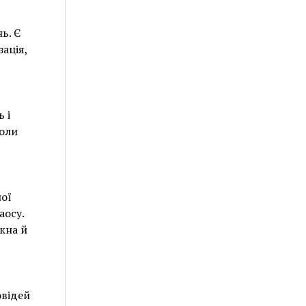
ь. Є
ація,
 і
коли
ної
аосу.
жна й
овідей