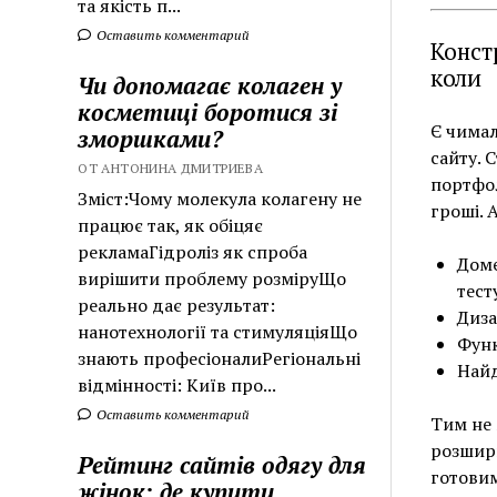
та якість п...
Оставить комментарий
Конст
коли
Чи допомагає колаген у
косметиці боротися зі
Є чимал
зморшками?
сайту. 
ОТ АНТОНИНА ДМИТРИЕВА
портфол
Зміст:Чому молекула колагену не
гроші. 
працює так, як обіцяє
рекламаГідроліз як спроба
Доме
вирішити проблему розміруЩо
тест
реально дає результат:
Диза
нанотехнології та стимуляціяЩо
Функ
знають професіоналиРегіональні
Найд
відмінності: Київ про...
Оставить комментарий
Тим не 
розширю
Рейтинг сайтів одягу для
готовим
жінок: де купити