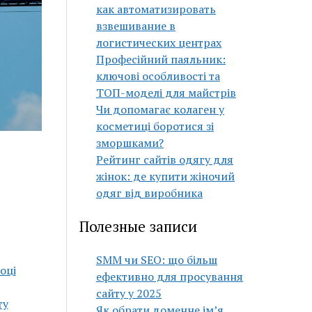
как автоматизировать
взвешивание в
логистических центрах
Професійний паяльник:
ключові особливості та
ТОП-моделі для майстрів
Чи допомагає колаген у
косметиці боротися зі
зморшками?
Рейтинг сайтів одягу для
жінок: де купити жіночий
одяг від виробника
Полезные записи
SMM чи SEO: що більш
оці
ефективно для просування
сайту у 2025
ту
Як обрати доменне ім’я