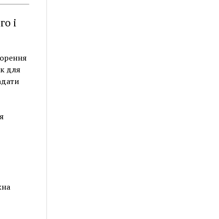
го і
ворення
ик для
адати
я
жна