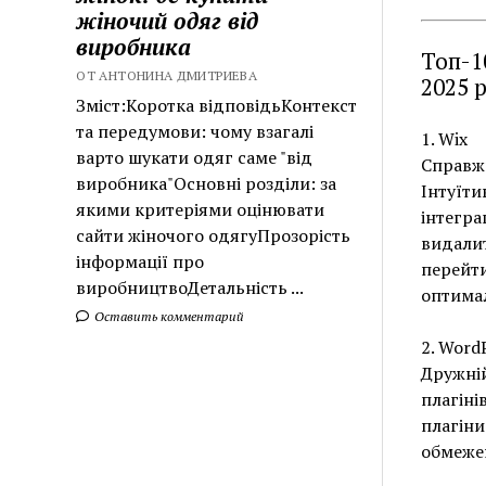
жіночий одяг від
виробника
Топ-1
ОТ АНТОНИНА ДМИТРИЕВА
2025 
Зміст:Коротка відповідьКонтекст
та передумови: чому взагалі
1. Wix
варто шукати одяг саме "від
Справжн
виробника"Основні розділи: за
Інтуїти
якими критеріями оцінювати
інтегра
сайти жіночого одягуПрозорість
видалит
інформації про
перейти
виробництвоДетальність ...
оптимал
Оставить комментарий
2. Word
Дружній
плагіні
плагіни
обмеже