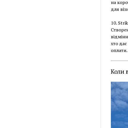
на коро
для віз
10. Stri
Створен
відмінн
хто дає
оплати.
Коли 