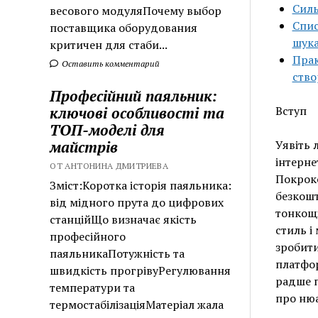
Силь
весового модуляПочему выбор
Спис
поставщика оборудования
шука
критичен для стаби...
Прак
Оставить комментарий
ство
Професійний паяльник:
ключові особливості та
Вступ
ТОП-моделі для
майстрів
Уявіть 
інтерне
ОТ АНТОНИНА ДМИТРИЕВА
Покроко
Зміст:Коротка історія паяльника:
безкошт
від мідного прута до цифрових
тонкощі
станційЩо визначає якість
стиль і
професійного
зробити
паяльникаПотужність та
платфор
швидкість прогрівуРегулювання
радше п
температури та
про нюа
термостабілізаціяМатеріал жала