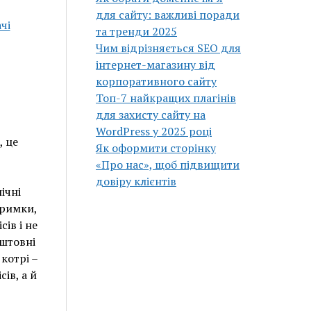
для сайту: важливі поради
чі
та тренди 2025
Чим відрізняється SEO для
інтернет-магазину від
корпоративного сайту
Топ-7 найкращих плагінів
для захисту сайту на
WordPress у 2025 році
, це
Як оформити сторінку
«Про нас», щоб підвищити
довіру клієнтів
ічні
тримки,
ів і не
оштовні
котрі –
ів, а й