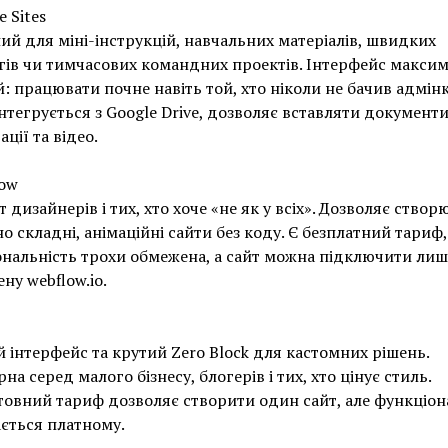
e Sites
ий для міні-інструкцій, навчальних матеріалів, швидких
ів чи тимчасових командних проектів. Інтерфейс макси
: працювати почне навіть той, хто ніколи не бачив адмінк
інтегрується з Google Drive, дозволяє вставляти документи
ції та відео.
low
 дизайнерів і тих, хто хоче «не як у всіх». Дозволяє створ
но складні, анімаційні сайти без коду. Є безплатний тариф,
нальність трохи обмежена, а сайт можна підключити лиш
ну webflow.io.
 інтерфейс та крутий Zero Block для кастомних рішень.
на серед малого бізнесу, блогерів і тих, хто цінує стиль.
овний тариф дозволяє створити один сайт, але функціон
ється платному.