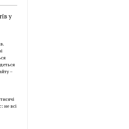
ів у
в.
і
ься
едеться
айту –
 тисячі
: не всі