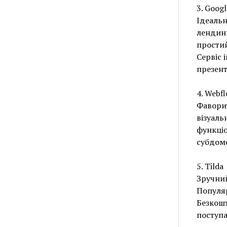
3. Googl
Ідеальн
лендинг
простий
Сервіс 
презента
4. Webf
Фаворит
візуаль
функціо
субдоме
5. Tilda
Зручний
Популяр
Безкошт
поступа