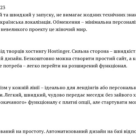
123
 та швидкий у запуску, не вимагає жодних технічних знан
українська локалізація. Обмеження – мінімальна персоналіз
 невеликого проекту це жіночий мир.
від творців хостингу Hostinger. Сильна сторона – швидкість
й дизайн. Безкоштовно можна створити простий сайт, а 
 потреба – легко перейти на розширений функціонал.
ізм у кожній лінії – ідеально для лендінгів або персональ
и. Легкий, швидкий, чудово передає меседж без зайвого х
окачаного» функціоналу є платні опції, але стартувати мо
ваний на простоту. Автоматизований дизайн на базі відп