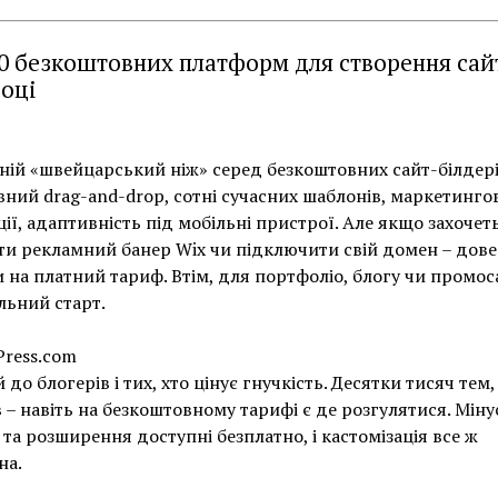
0 безкоштовних платформ для створення сайт
році
ій «швейцарський ніж» серед безкоштовних сайт-білдері
вний drag-and-drop, сотні сучасних шаблонів, маркетингов
ції, адаптивність під мобільні пристрої. Але якщо захочет
и рекламний банер Wix чи підключити свій домен – дов
 на платний тариф. Втім, для портфоліо, блогу чи промос
ьний старт.
Press.com
 до блогерів і тих, хто цінує гнучкість. Десятки тисяч тем,
в – навіть на безкоштовному тарифі є де розгулятися. Мінус
 та розширення доступні безплатно, і кастомізація все ж
на.