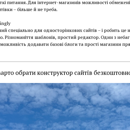
ткі питання. Для інтернет-магазинів можливості обмежені
итівки – більше й не треба.
kingly
ий спеціально для односторінкових сайтів – і робить це 
о. Різноманіття шаблонів, простий редактор. Один з небаг
 можливість додавати базові блоги та прості магазини пр
варто обрати конструктор сайтів безкоштовн