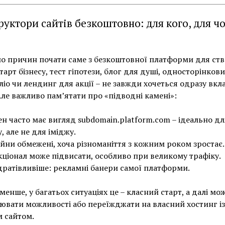
руктори сайтів безкоштовно: для кого, для чо
о причин почати саме з безкоштовної платформи для ст
Старт бізнесу, тест гіпотези, блог для душі, односторінков
іо чи лендинг для акції – не завжди хочеться одразу вкл
Але важливо пам’ятати про «підводні камені»:
н часто має вигляд subdomain.platform.com – ідеально дл
у, але не для іміджу.
йни обмежені, хоча різноманіття з кожним роком зростає.
ціонал може підвисати, особливо при великому трафіку.
ратівливіше: рекламні банери самої платформи.
менше, у багатьох ситуаціях це – класний старт, а далі мо
вати можливості або переїжджати на власний хостинг із
 сайтом.