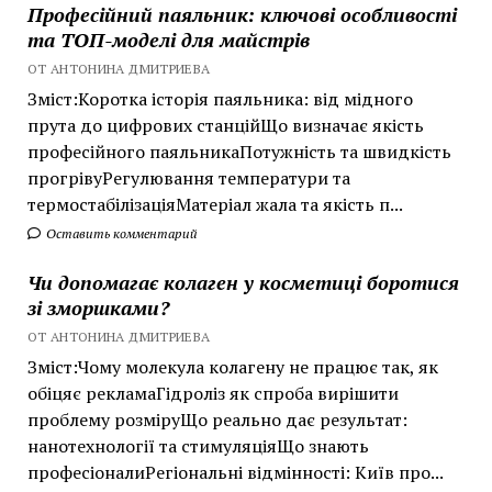
Професійний паяльник: ключові особливості
та ТОП-моделі для майстрів
ОТ АНТОНИНА ДМИТРИЕВА
Зміст:Коротка історія паяльника: від мідного
прута до цифрових станційЩо визначає якість
професійного паяльникаПотужність та швидкість
прогрівуРегулювання температури та
термостабілізаціяМатеріал жала та якість п...
Оставить комментарий
Чи допомагає колаген у косметиці боротися
зі зморшками?
ОТ АНТОНИНА ДМИТРИЕВА
Зміст:Чому молекула колагену не працює так, як
обіцяє рекламаГідроліз як спроба вирішити
проблему розміруЩо реально дає результат:
нанотехнології та стимуляціяЩо знають
професіоналиРегіональні відмінності: Київ про...