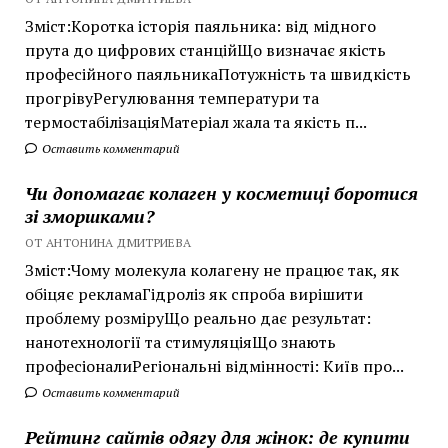
Зміст:Коротка історія паяльника: від мідного
прута до цифрових станційЩо визначає якість
професійного паяльникаПотужність та швидкість
прогрівуРегулювання температури та
термостабілізаціяМатеріал жала та якість п...
Оставить комментарий
Чи допомагає колаген у косметиці боротися
зі зморшками?
ОТ АНТОНИНА ДМИТРИЕВА
Зміст:Чому молекула колагену не працює так, як
обіцяє рекламаГідроліз як спроба вирішити
проблему розміруЩо реально дає результат:
нанотехнології та стимуляціяЩо знають
професіоналиРегіональні відмінності: Київ про...
Оставить комментарий
Рейтинг сайтів одягу для жінок: де купити