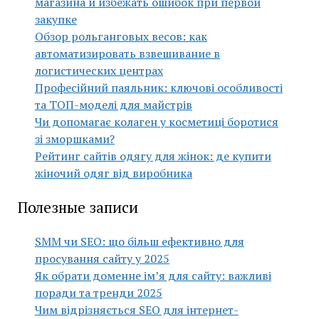
магазина и избежать ошибок при первой
закупке
Обзор рольганговых весов: как
автоматизировать взвешивание в
логистических центрах
Професійний паяльник: ключові особливості
та ТОП-моделі для майстрів
Чи допомагає колаген у косметиці боротися
зі зморшками?
Рейтинг сайтів одягу для жінок: де купити
жіночий одяг від виробника
Полезные записи
SMM чи SEO: що більш ефективно для
просування сайту у 2025
Як обрати доменне ім’я для сайту: важливі
поради та тренди 2025
Чим відрізняється SEO для інтернет-