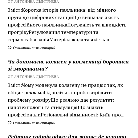
ОТ АНТОНИНА ДМИТРИЕВА
Зміст:Коротка історія паяльника: від мідного
прута до цифрових станційЩо визначає якість
професійного паяльникаПотужність та швидкість
прогрівуРегулювання температури та
термостабілізаціяМатеріал жала та якість п...
Оставить комментарий
Чи допомагає колаген у косметиці боротися
зі зморшками?
ОТ АНТОНИНА ДМИТРИЕВА
Зміст:Чому молекула колагену не працює так, як
обіцяє рекламаГідроліз як спроба вирішити
проблему розміруЩо реально дає результат:
нанотехнології та стимуляціяЩо знають
професіоналиРегіональні відмінності: Київ про...
Оставить комментарий
Рейтинг сайтів одягу для жінок: де купити