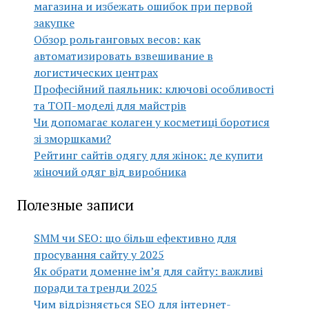
магазина и избежать ошибок при первой
закупке
Обзор рольганговых весов: как
автоматизировать взвешивание в
логистических центрах
Професійний паяльник: ключові особливості
та ТОП-моделі для майстрів
Чи допомагає колаген у косметиці боротися
зі зморшками?
Рейтинг сайтів одягу для жінок: де купити
жіночий одяг від виробника
Полезные записи
SMM чи SEO: що більш ефективно для
просування сайту у 2025
Як обрати доменне ім’я для сайту: важливі
поради та тренди 2025
Чим відрізняється SEO для інтернет-