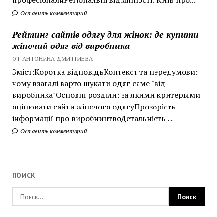
професіоналиРегіональні відмінності: Київ про...
Оставить комментарий
Рейтинг сайтів одягу для жінок: де купити
жіночий одяг від виробника
ОТ АНТОНИНА ДМИТРИЕВА
Зміст:Коротка відповідьКонтекст та передумови:
чому взагалі варто шукати одяг саме "від
виробника"Основні розділи: за якими критеріями
оцінювати сайти жіночого одягуПрозорість
інформації про виробництвоДетальність ...
Оставить комментарий
ПОИСК