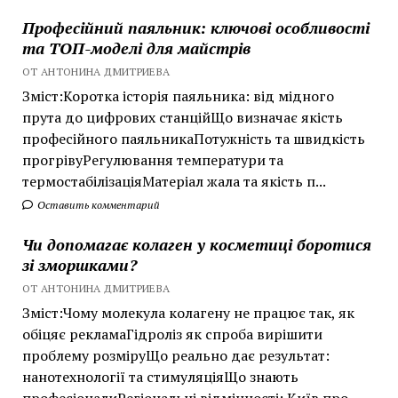
Професійний паяльник: ключові особливості
та ТОП-моделі для майстрів
ОТ АНТОНИНА ДМИТРИЕВА
Зміст:Коротка історія паяльника: від мідного
прута до цифрових станційЩо визначає якість
професійного паяльникаПотужність та швидкість
прогрівуРегулювання температури та
термостабілізаціяМатеріал жала та якість п...
Оставить комментарий
Чи допомагає колаген у косметиці боротися
зі зморшками?
ОТ АНТОНИНА ДМИТРИЕВА
Зміст:Чому молекула колагену не працює так, як
обіцяє рекламаГідроліз як спроба вирішити
проблему розміруЩо реально дає результат:
нанотехнології та стимуляціяЩо знають