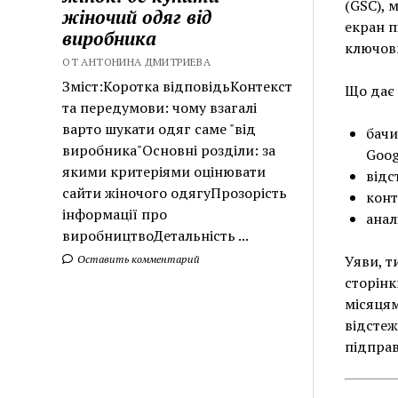
(GSC), 
жіночий одяг від
екран пі
виробника
ключови
ОТ АНТОНИНА ДМИТРИЕВА
Зміст:Коротка відповідьКонтекст
Що дає 
та передумови: чому взагалі
варто шукати одяг саме "від
бачи
виробника"Основні розділи: за
Goog
якими критеріями оцінювати
відс
сайти жіночого одягуПрозорість
конт
інформації про
анал
виробництвоДетальність ...
Уяви, т
Оставить комментарий
сторінк
місяцям
відстеж
підправ