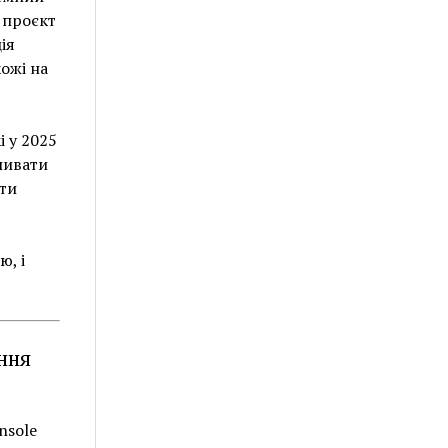
 проєкт
ія
ожі на
 у 2025
ливати
ати
ю, і
ння
nsole