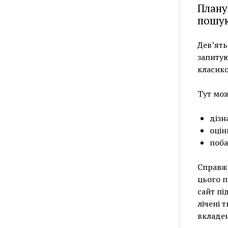
Плану
пошу
Дев’ять
запитую
класико
Тут мо
дізн
оцін
поба
Справжн
цього п
сайт пі
лічені 
вкладен