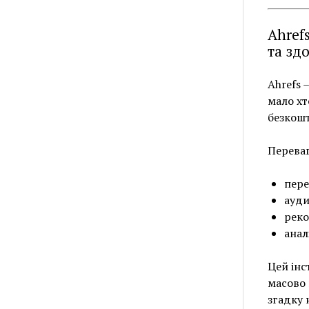
Ahref
та зд
Ahrefs 
мало хт
безкошт
Переваг
пере
ауди
реко
анал
Цей інс
масово 
згадку 