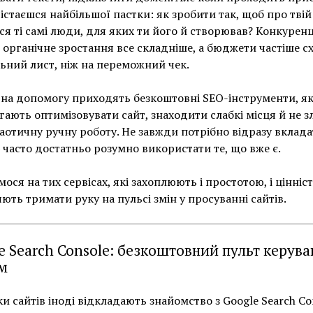
дістаєшся найбільшої пастки: як зробити так, щоб про твій
ся ті самі люди, для яких ти його й створював? Конкуренц
 органічне зростання все складніше, а бюджети частіше сх
ний лист, ніж на переможний чек.
 на допомогу приходять безкоштовні SEO-інструменти, які
ають оптимізовувати сайт, знаходити слабкі місця й не з
хаотичну ручну роботу. Не завжди потрібно відразу вклад
 часто достатньо розумно використати те, що вже є.
ося на тих сервісах, які захоплюють і простотою, і цінніст
ють тримати руку на пульсі змін у просуванні сайтів.
e Search Console: безкоштовний пульт керува
м
и сайтів іноді відкладають знайомство з Google Search Co