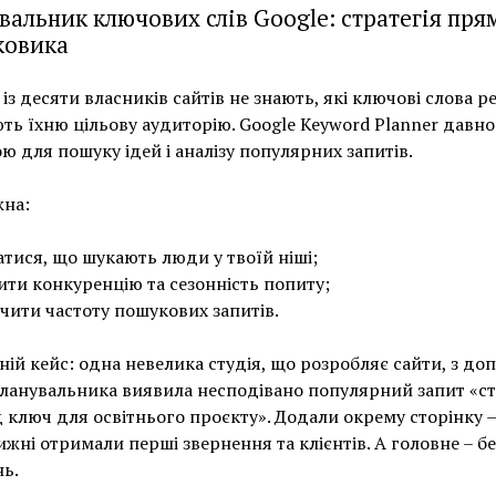
вальник ключових слів Google: стратегія пря
ковика
 із десяти власників сайтів не знають, які ключові слова р
ть їхню цільову аудиторію. Google Keyword Planner давно
ю для пошуку ідей і аналізу популярних запитів.
жна:
атися, що шукають люди у твоїй ніші;
ити конкуренцію та сезонність попиту;
чити частоту пошукових запитів.
ій кейс: одна невелика студія, що розробляє сайти, з д
ланувальника виявила несподівано популярний запит «с
д ключ для освітнього проєкту». Додали окрему сторінку — 
тижні отримали перші звернення та клієнтів. А головне – бе
ь.