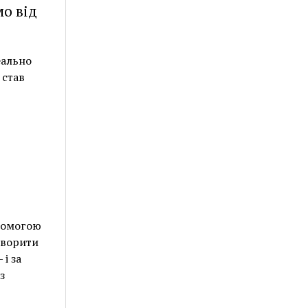
мо від
еально
 став
опомогою
творити
і за
з