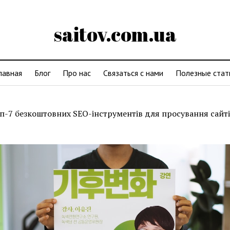
saitov.com.ua
лавная
Блог
Про нас
Связаться с нами
Полезные стат
п-7 безкоштовних SEO-інструментів для просування сайті