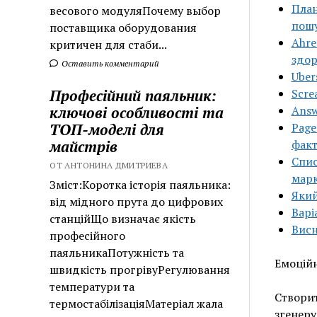
План
весового модуляПочему выбор
пош
поставщика оборудования
Ahre
критичен для стаби...
здор
Оставить комментарий
Uber
Scre
Професійний паяльник:
Answ
ключові особливості та
Page
ТОП-моделі для
фак
майстрів
Спис
ОТ АНТОНИНА ДМИТРИЕВА
мар
Зміст:Коротка історія паяльника:
Який
від мідного прута до цифрових
Варі
станційЩо визначає якість
Висн
професійного
паяльникаПотужність та
Емоційн
швидкість прогрівуРегулювання
температури та
Створит
термостабілізаціяМатеріал жала
згенеру