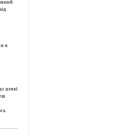
ловний
від
я в
що деякі
меш
ось