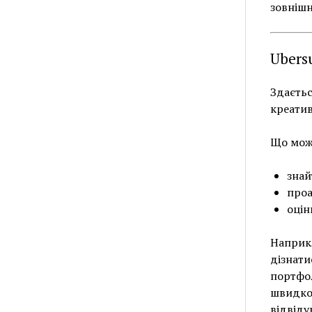
зовнішн
Ubers
Здаєтьс
креатив
Що мож
знай
проа
оцін
Наприкл
дізнати
портфол
швидког
відвіду