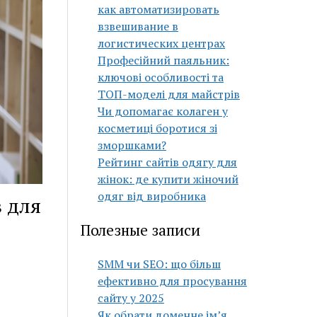
как автоматизировать
взвешивание в
логистических центрах
Професійний паяльник:
ключові особливості та
ТОП-моделі для майстрів
Чи допомагає колаген у
косметиці боротися зі
зморшками?
Рейтинг сайтів одягу для
жінок: де купити жіночий
одяг від виробника
 для
Полезные записи
SMM чи SEO: що більш
ефективно для просування
сайту у 2025
Як обрати доменне ім’я