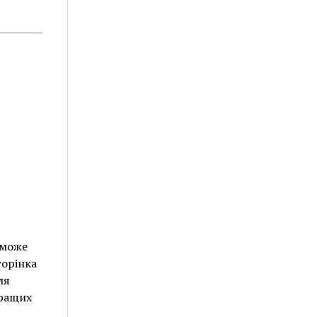
 може
торінка
ля
кращих