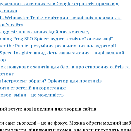
увальник ключових слів Google: стратегія прямо від
уковика
fs Webmaster Tools: моніторинг зовнішніх посилань та
ов’я сайту
suggest: пошук нових ідей для контенту
aming Frog SEO Spider: аудит технічної оптимізації
er the Public: розуміння реальних питань аудиторії
Speed Insights: швидкість завантаження – вирішальний
тор
ок пошукових запитів для блогів про створення сайтів та
кетинг
 інструмент обрати? Орієнтир для практиків
анти стратегій використання:
овок: зміни – це можливість
ий вступ: нові виклики для творців сайтів
и сайт сьогодні – це не фокус. Можна обрати модний шаб
вати тексти, підключити домен. Але коли проходить пр