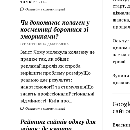
та якість п...
старт, 
Оставить комментарий
дізнали
шалена,
Чи допомагає колаген у
прощаль
косметиці боротися зі
зморшками?
Ось тут
ОТ АНТОНИНА ДМИТРИЕВА
допомаг
Зміст:Чому молекула колагену не
час на 
працює так, як обіцяє
гроші —
рекламаГідроліз як спроба
вирішити проблему розміруЩо
Зупиним
реально дає результат:
дозволя
нанотехнології та стимуляціяЩо
знають професіоналиРегіональні
відмінності: Київ про...
Googl
Оставить комментарий
сайто
Рейтинг сайтів одягу для
Власник
жінок: де купити