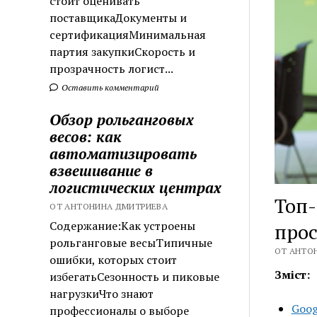
стоит оценивать
поставщикаДокументы и
сертификацияМинимальная
партия закупкиСкорость и
прозрачность логист...
Оставить комментарий
Обзор рольганговых
весов: как
автоматизировать
взвешивание в
логистических центрах
Топ-
ОТ АНТОНИНА ДМИТРИЕВА
Содержание:Как устроены
прос
рольганговые весыТипичные
ОТ АНТОН
ошибки, которых стоит
Зміст:
избегатьСезонность и пиковые
нагрузкиЧто знают
Goog
профессионалы о выборе