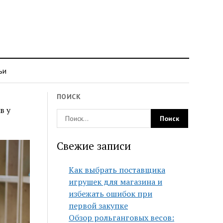
ьи
ПОИСК
в у
Свежие записи
Как выбрать поставщика
игрушек для магазина и
избежать ошибок при
первой закупке
Обзор рольганговых весов: