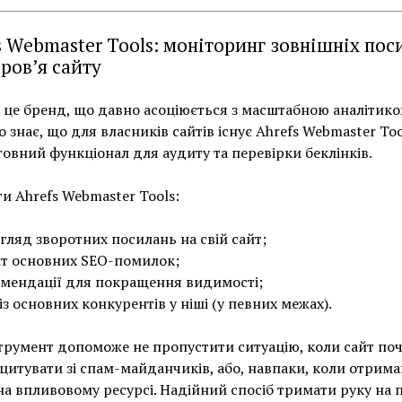
s Webmaster Tools: моніторинг зовнішніх пос
оров’я сайту
– це бренд, що давно асоціюється з масштабною аналітико
о знає, що для власників сайтів існує Ahrefs Webmaster Too
овний функціонал для аудиту та перевірки беклінків.
и Ahrefs Webmaster Tools:
гляд зворотних посилань на свій сайт;
т основних SEO-помилок;
мендації для покращення видимості;
із основних конкурентів у ніші (у певних межах).
трумент допоможе не пропустити ситуацію, коли сайт по
цитувати зі спам-майданчиків, або, навпаки, коли отрима
на впливовому ресурсі. Надійний спосіб тримати руку на п