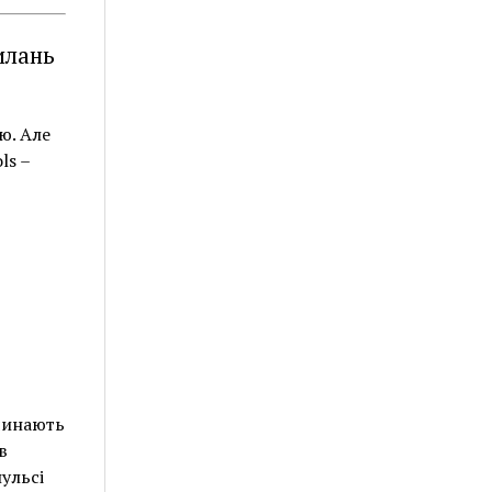
илань
ю. Але
ls –
чинають
в
ульсі