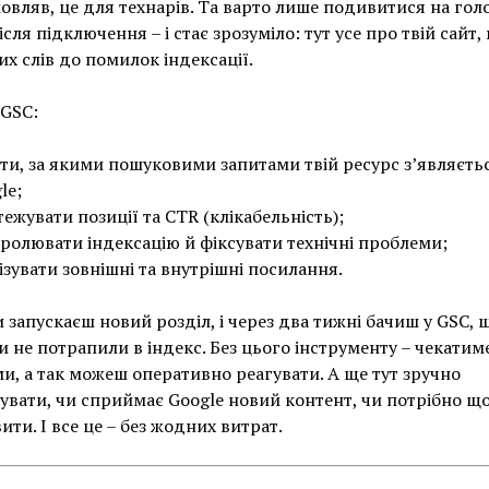
мовляв, це для технарів. Та варто лише подивитися на го
сля підключення – і стає зрозуміло: тут усе про твій сайт, 
х слів до помилок індексації.
GSC:
ти, за якими пошуковими запитами твій ресурс з’являєтьс
le;
тежувати позиції та CTR (клікабельність);
ролювати індексацію й фіксувати технічні проблеми;
ізувати зовнішні та внутрішні посилання.
и запускаєш новий розділ, і через два тижні бачиш у GSC, 
и не потрапили в індекс. Без цього інструменту – чекати
и, а так можеш оперативно реагувати. А ще тут зручно
увати, чи сприймає Google новий контент, чи потрібно щ
ити. І все це – без жодних витрат.