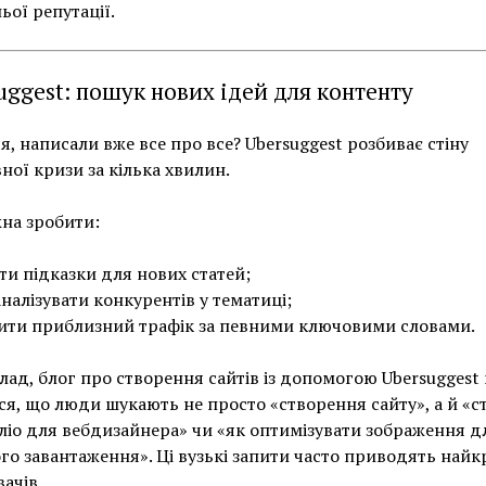
ьої репутації.
uggest: пошук нових ідей для контенту
я, написали вже все про все? Ubersuggest розбиває стіну
ної кризи за кілька хвилин.
на зробити:
ти підказки для нових статей;
налізувати конкурентів у тематиці;
ити приблизний трафік за певними ключовими словами.
ад, блог про створення сайтів із допомогою Ubersuggest
ся, що люди шукають не просто «створення сайту», а й «с
іо для вебдизайнера» чи «як оптимізувати зображення д
о завантаження». Ці вузькі запити часто приводять най
вачів.