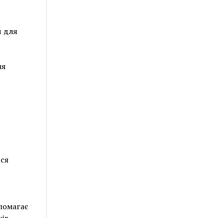
ч для
ня
ься
опомагає