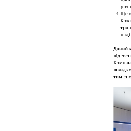
розп
Ще о
Коже
тран
наді
Даний м
відеосп
Компані
швидко 
тим спо