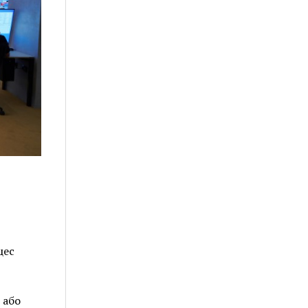
цес
 або