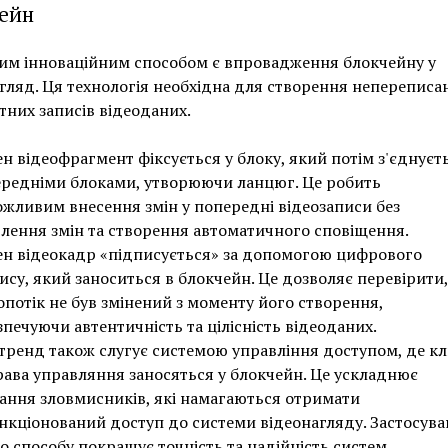
ейн
им інноваційним способом є впровадження блокчейну у
гляд. Ця технологія необхідна для створення непереписа
тних записів відеоданих.
н відеофрагмент фіксується у блоку, який потім з'єднуєть
редніми блоками, утворюючи ланцюг. Це робить
жливим внесення змін у попередні відеозаписи без
лення змін та створення автоматичного сповіщення.
н відеокадр «підписується» за допомогою цифрового
ису, який заноситься в блокчейн. Це дозволяє перевірити
опотік не був змінений з моменту його створення,
зпечуючи автентичність та цілісність відеоданих.
тренд також слугує системою управління доступом, де кл
рава управляння заносяться у блокчейн. Це ускладнює
ання зловмисників, які намагаються отримати
нкціонований доступ до системи відеонагляду. Застосув
о способу покращує точність та надійність систем