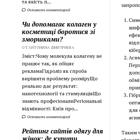
та якість п...
запропо
Оставить комментарий
Симе
Чи допомагає колаген у
шифр
косметиці боротися зі
ефек
зморшками?
відп
ОТ АНТОНИНА ДМИТРИЕВА
кібе
Зміст:Чому молекула колагену не
Асим
працює так, як обіцяє
Перш
рекламаГідроліз як спроба
допо
вирішити проблему розміруЩо
обмі
реально дає результат:
прив
нанотехнології та стимуляціяЩо
Гібр
знають професіоналиРегіональні
опти
відмінності: Київ про...
для 
аси
Оставить комментарий
Рейтинг сайтів одягу для
Таким ч
жінок: де купити