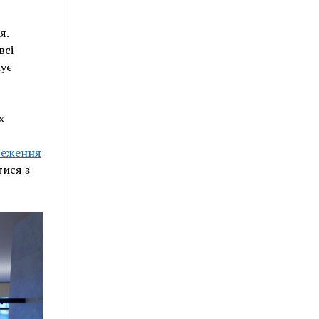
я.
всі
шує
х
реження
ися з