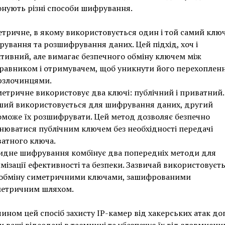
нують різні способи шифрування.
тричне, в якому використовується один і той самий клю
ування та розшифрування даних. Цей підхід, хоч і
тивний, але вимагає безпечного обміну ключем між
равником і отримувачем, щоб уникнути його перехоплен
рзлочинцями.
етричне використовує два ключі: публічний і приватний.
ий використовується для шифрування даних, другий
може їх розшифрувати. Цей метод дозволяє безпечно
нюватися публічним ключем без необхідності передачі
атного ключа.
идне шифрування комбінує два попередніх методи для
мізації ефективності та безпеки. Зазвичай використовуєт
обміну симетричними ключами, зашифрованими
метричним шляхом.
ином цей спосіб захисту IP-камер від хакерських атак д