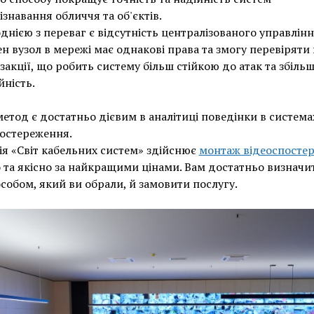
ізнавання обличчя та об'єктів.
днією з переваг є відсутність централізованого управлінн
н вузол в мережі має однакові права та змогу перевіряти 
закції, що робить систему більш стійкою до атак та збіль
йність.
етод є достатньо дієвим в аналітиці поведінки в система
остереження.
я «Світ кабельних систем» здійснює
монтаж відеоспосте
та якісно за найкращими цінами. Вам достатньо визначит
собом, який ви обрали, й замовити послугу.