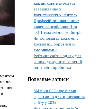
как автоматизировать
взвешивание в
логистических центрах
Професійний паяльник:
ключові особливості та
ТОП-моделі для майстрів
Чи допомагає колаген у
косметиці боротися зі
зморшками?
Рейтинг сайтів одягу для
жінок: де купити жіночий
одяг від виробника
ементом
Полезные записи
ень до
истання
SMM чи SEO: що більш
 в
ефективно для просування
сайту у 2025
емах
Як обрати доменне ім’я