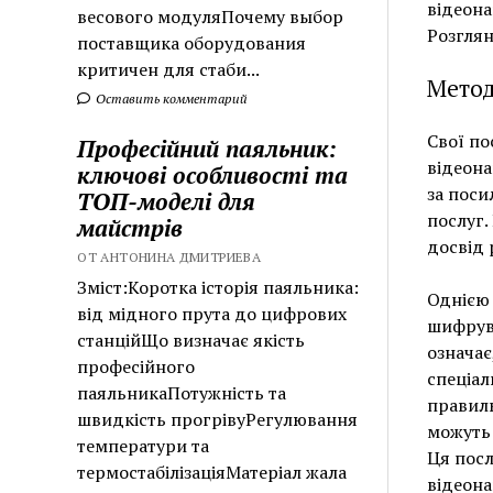
відеона
весового модуляПочему выбор
Розглян
поставщика оборудования
критичен для стаби...
Метод
Оставить комментарий
Свої по
Професійний паяльник:
відеона
ключові особливості та
за пос
ТОП-моделі для
послуг.
майстрів
досвід 
ОТ АНТОНИНА ДМИТРИЕВА
Зміст:Коротка історія паяльника:
Однією 
від мідного прута до цифрових
шифрува
станційЩо визначає якість
означає
професійного
спеціал
паяльникаПотужність та
правиль
швидкість прогрівуРегулювання
можуть 
температури та
Ця посл
термостабілізаціяМатеріал жала
відеона