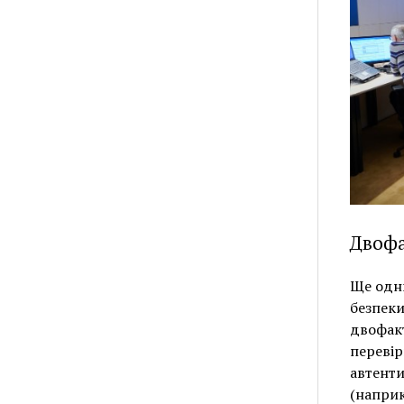
Двофа
Ще одн
безпеки
двофакт
перевір
автенти
(наприк