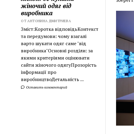
зберегт
жіночий одяг від
виробника
ОТ АНТОНИНА ДМИТРИЕВА
Зміст:Коротка відповідьКонтекст
та передумови: чому взагалі
варто шукати одяг саме "від
виробника"Основні розділи: за
якими критеріями оцінювати
сайти жіночого одягуПрозорість
інформації про
виробництвоДетальність ...
Оставить комментарий