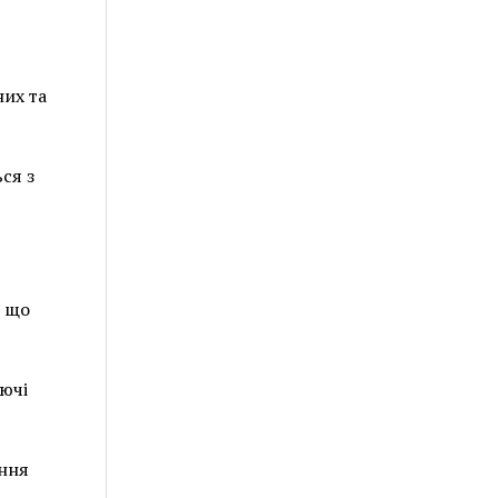
них та
ся з
, що
ючі
ання