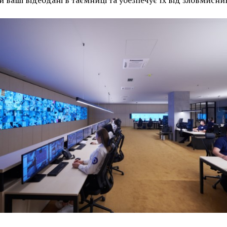
и ваші відеодані в таємниці та убезпечує їх від зловмисник