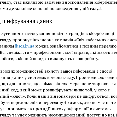
гляду, стає важливою задачею вдосконалення кібербезпек
емо детальніше основні нововведення у цій галузі.
 шифрування даних
слуги щодо застосування новітніх трендів в кібербезпеці
гляду пропонує інженерна компанія «Світ кабельних сист
иланням
ikscs.in.ua
можна ознайомитися з повним перелік
 Всі спеціалісти – професіонали своєї справи, які мають в
роботи, якісно й швидко виконують свою роботу.
з нових можливостей захисту вашої інформації є спосіб
ння даних у системах відеонагляду. Простими словами 
, що дані про те, що знімає відеокамера, перетворюються
ьний код, який може розшифрувати лише той, у кого є
ний «ключ». Коли дані з відеокамери не шифруються, во
бути перехоплені чи переглянуті кимось, хто не має на те 
уга допоможе в протидії витоку інформації в системах
гляду та унеможливить несанкціонований доступ до неї.