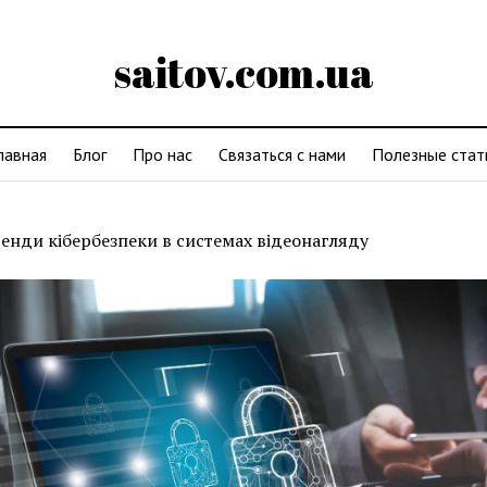
saitov.com.ua
лавная
Блог
Про нас
Связаться с нами
Полезные стат
енди кібербезпеки в системах відеонагляду