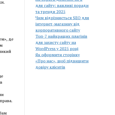
и.
для сайту: важливі поради
та тренди 2025
Чим відрізняється SEO для
інтернет-магазину від
корпоративного сайту
Топ-7 найкращих плагінів
ем», де
для захисту сайту на
ом
WordPress у 2025 році
еликий
Як оформити сторінку
«Про нас», щоб підвищити
довіру клієнтів
це
 в
ни
права.
 Вам