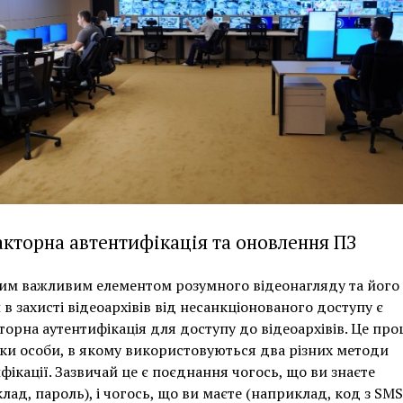
кторна автентифікація та оновлення ПЗ
им важливим елементом розумного відеонагляду та його
 в захисті відеоархівів від несанкціонованого доступу є
орна аутентифікація для доступу до відеоархівів. Це про
ки особи, в якому використовуються два різних методи
фікації. Зазвичай це є поєднання чогось, що ви знаєте
лад, пароль), і чогось, що ви маєте (наприклад, код з SMS