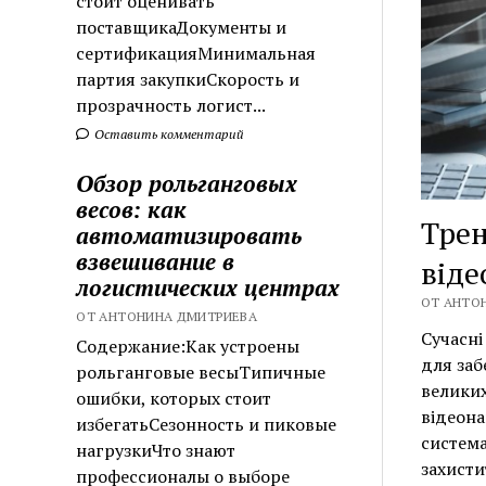
стоит оценивать
поставщикаДокументы и
сертификацияМинимальная
партия закупкиСкорость и
прозрачность логист...
Оставить комментарий
Обзор рольганговых
весов: как
Трен
автоматизировать
взвешивание в
віде
логистических центрах
ОТ АНТОН
ОТ АНТОНИНА ДМИТРИЕВА
Сучасні
Содержание:Как устроены
для заб
рольганговые весыТипичные
великих
ошибки, которых стоит
відеона
избегатьСезонность и пиковые
система
нагрузкиЧто знают
захисти
профессионалы о выборе