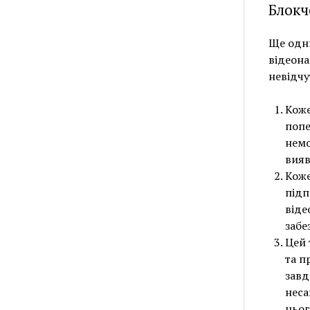
Блокч
Ще одн
відеона
невідчу
Коже
попе
немо
вияв
Коже
підп
віде
забе
Цей 
та п
завд
неса
цьог