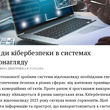
ди кібербезпеки в системах
онагляду
ИНА ДМИТРИЕВА В 07.03.2024
 технології зробили системи відеонагляду необхідним ел
езпечення безпеки в різних сферах: від житлових приміщ
 комерційних об'єктів. Проте разом зі зростанням викор
гляду збільшується й ризик хакерських атак. Кібербезпека
х відеонагляду 2023 року сягнула нових горизонтів. Щоб
ти інформацію та пристрої, що використовуються в сист