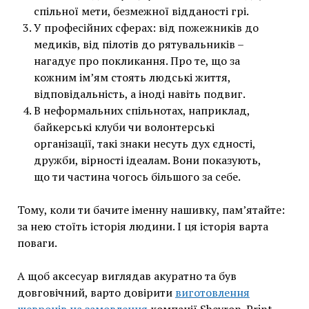
спільної мети, безмежної відданості грі.
У професійних сферах: від пожежників до
медиків, від пілотів до рятувальників –
нагадує про покликання. Про те, що за
кожним ім’ям стоять людські життя,
відповідальність, а іноді навіть подвиг.
В неформальних спільнотах, наприклад,
байкерські клуби чи волонтерські
організації, такі знаки несуть дух єдності,
дружби, вірності ідеалам. Вони показують,
що ти частина чогось більшого за себе.
Тому, коли ти бачите іменну нашивку, пам’ятайте:
за нею стоїть історія людини. І ця історія варта
поваги.
А щоб аксесуар виглядав акуратно та був
довговічний, варто довірити
виготовлення
шевронів на замовлення
компанії Shevron-Print.