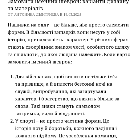
Замовити іменний шеврон: варіанти дизайну
та матеріалів
ОТ АНТОНИНА ДМИТРИЕВА В 19.03.2025
Нашивки на одяг – це більше, ніж просто елементи
форми. В більшості випадків вони несуть у собі
історію, приналежність і характер. У різних сферах
стають своєрідним знаком честі, особистого шляху
та спільноти, до якої людина належить. Коли варто
замовити іменний шеврон:
Для військових, щоб вишити не тільки ім’я
та прізвище, а й вплести безсонні ночі на
службі, випробування, які загартували
характер, і братерство, що важить більше за
слова. Такі знаки стануть символом
витримки, сили й відданості.
У спорті – не просто частина форми. Це
історія поту й боротьби, кожного падіння і
кожного підйому. Це уособлення команди,