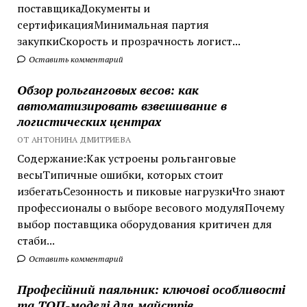
поставщикаДокументы и
сертификацияМинимальная партия
закупкиСкорость и прозрачность логист...
Оставить комментарий
Обзор рольганговых весов: как
автоматизировать взвешивание в
логистических центрах
ОТ АНТОНИНА ДМИТРИЕВА
Содержание:Как устроены рольганговые
весыТипичные ошибки, которых стоит
избегатьСезонность и пиковые нагрузкиЧто знают
профессионалы о выборе весового модуляПочему
выбор поставщика оборудования критичен для
стаби...
Оставить комментарий
Професійний паяльник: ключові особливості
та ТОП-моделі для майстрів