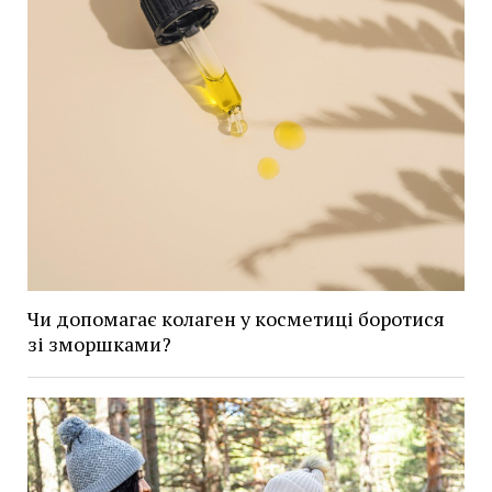
Чи допомагає колаген у косметиці боротися
зі зморшками?