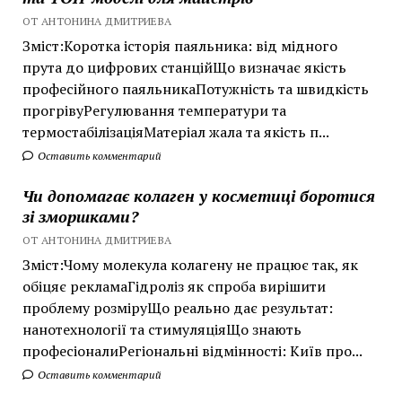
ОТ АНТОНИНА ДМИТРИЕВА
Зміст:Коротка історія паяльника: від мідного
прута до цифрових станційЩо визначає якість
професійного паяльникаПотужність та швидкість
прогрівуРегулювання температури та
термостабілізаціяМатеріал жала та якість п...
Оставить комментарий
Чи допомагає колаген у косметиці боротися
зі зморшками?
ОТ АНТОНИНА ДМИТРИЕВА
Зміст:Чому молекула колагену не працює так, як
обіцяє рекламаГідроліз як спроба вирішити
проблему розміруЩо реально дає результат:
нанотехнології та стимуляціяЩо знають
професіоналиРегіональні відмінності: Київ про...
Оставить комментарий